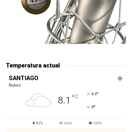
Temperatura actual
SANTIAGO
Nubes
°
8.3
°
C
8.1
°
8
80%
1m/s
100%