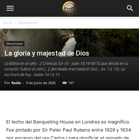
Inicio
Devocional
Devocional
La gloria y majestad de Dios
La Biblia en un año : 2 Crónicas 32–33 - Juan 18:19-40 Tú que decías en tu
corazón: Subiré al cielo […]; derribado eres hasta el Seol… (vv. 13, 15). La
escritura de hoy : Isaías 14:12-15
Por
Radio
-
9 de junio de 2026
147
Facebook
X
WhatsApp
Email
El techo del Banqueting House en Londres es magnífico.
Fue pintado por Sir Peter Paul Rubens entre 1629 y 1634
por encargo del rey Carlos I para glorificar el reinado de