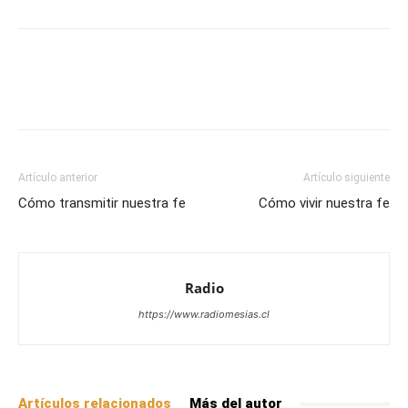
Facebook
X
WhatsApp
Email
Artículo anterior
Artículo siguiente
Cómo transmitir nuestra fe
Cómo vivir nuestra fe
Radio
https://www.radiomesias.cl
Artículos relacionados
Más del autor