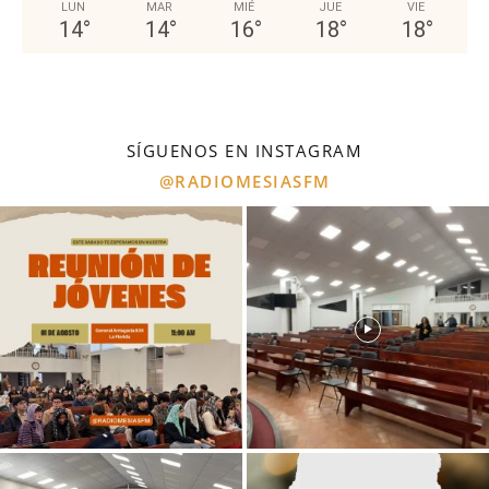
LUN
MAR
MIÉ
JUE
VIE
14
°
14
°
16
°
18
°
18
°
SÍGUENOS EN INSTAGRAM
@RADIOMESIASFM