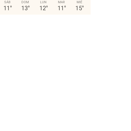
SÁB
DOM
LUN
MAR
MIÉ
11
°
13
°
12
°
11
°
15
°