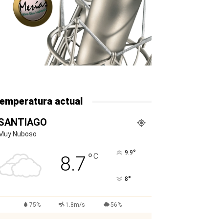
emperatura actual
SANTIAGO
Muy Nuboso
°
9.9
°
C
8.7
°
8
75%
1.8m/s
56%