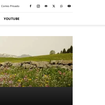
Correo Privado
YOUTUBE
staba
itura de