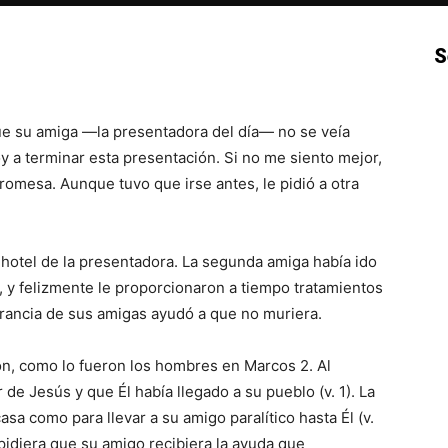
S
p
Email
Impresión
Copy URL
ue su amiga —la presentadora del día— no se veía
oy a terminar esta presentación. Si no me siento mejor,
promesa. Aunque tuvo que irse antes, le pidió a otra
l hotel de la presentadora. La segunda amiga había ido
da, y felizmente le proporcionaron a tiempo tratamientos
verancia de sus amigas ayudó a que no muriera.
n, como lo fueron los hombres en Marcos 2. Al
de Jesús y que Él había llegado a su pueblo (v. 1). La
asa como para llevar a su amigo paralítico hasta Él (v.
pidiera que su amigo recibiera la ayuda que