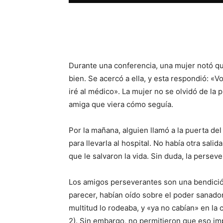
Facebook
X
WhatsAp
Durante una conferencia, una mujer notó q
bien. Se acercó a ella, y esta respondió: «V
iré al médico». La mujer no se olvidó de la 
amiga que viera cómo seguía.
Por la mañana, alguien llamó a la puerta de
para llevarla al hospital. No había otra sali
que le salvaron la vida. Sin duda, la perse
Los amigos perseverantes son una bendició
parecer, habían oído sobre el poder sanador 
multitud lo rodeaba, y «ya no cabían» en la c
2). Sin embargo, no permitieron que eso im