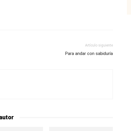
p
Email
Impresión
Copy URL
Artículo siguiente
Para andar con sabiduría
autor