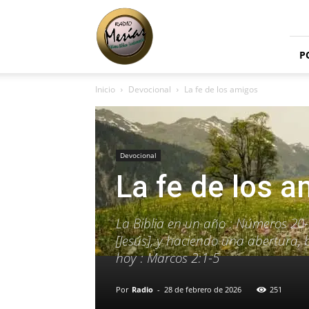
Radio
Mesías
P
Inicio
Devocional
La fe de los amigos
Devocional
La fe de los 
La Biblia en un año : Números 20-
[Jesús], y haciendo una abertura, ba
hoy : Marcos 2:1-5
Por
Radio
-
28 de febrero de 2026
251