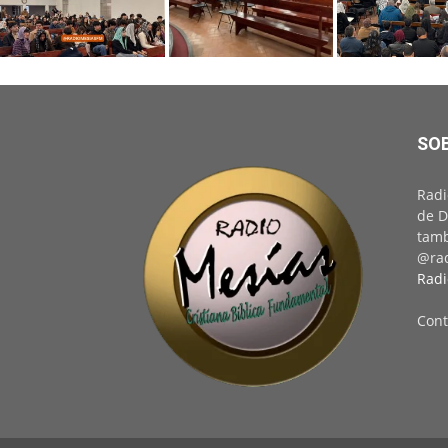
SO
Radi
de D
tamb
@rad
Radi
Cont