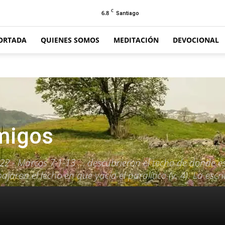
C
6.8
Santiago
ORTADA
QUIENES SOMOS
MEDITACIÓN
DEVOCIONAL
amigos
22 - Marcos 7:1-13 … descubrieron el techo de donde e
jaron el lecho en que yacía el paralítico (v. 4). La escr