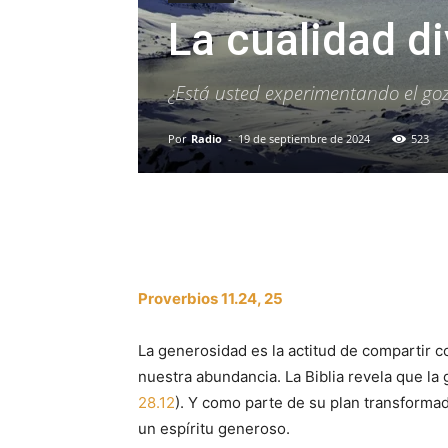
La cualidad d
¿Está usted experimentando el gozo
Por
Radio
-
19 de septiembre de 2024
523
Facebook
X
WhatsAp
Proverbios 11.24, 25
La generosidad es la actitud de compartir 
nuestra abundancia. La Biblia revela que la
28.12
). Y como parte de su plan transforma
un espíritu generoso.