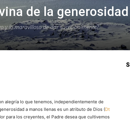
ivina de la generosidad
 y lo maravilloso de dar sacrificialmente?
S
p
Email
Impresión
Copy URL
con alegría lo que tenemos, independientemente de
 generosidad a manos llenas es un atributo de Dios (
Dt
dor para los creyentes, el Padre desea que cultivemos