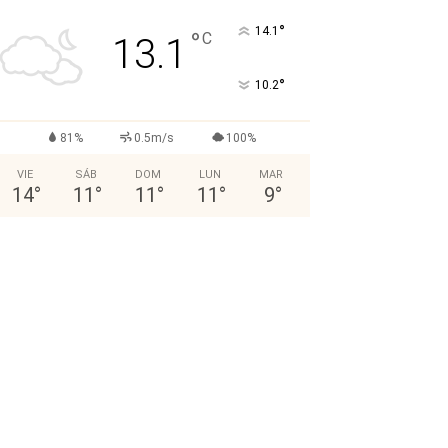
°
14.1
°
C
13.1
°
10.2
81%
0.5m/s
100%
VIE
SÁB
DOM
LUN
MAR
14
°
11
°
11
°
11
°
9
°