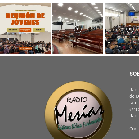
SO
Radi
de D
tamb
@rad
Radi
Cont