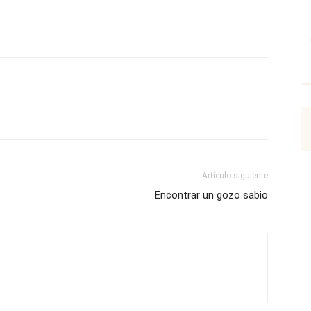
p
Email
Impresión
Copy URL
Artículo siguiente
Encontrar un gozo sabio