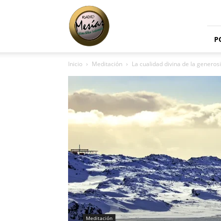
Radio
Mesías
P
Inicio
Meditación
La cualidad divina de la generos
Meditación