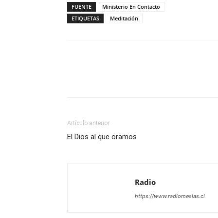
FUENTE
Ministerio En Contacto
ETIQUETAS
Meditación
Facebook
X
WhatsAp
Artículo anterior
El Dios al que oramos
Radio
https://www.radiomesias.cl