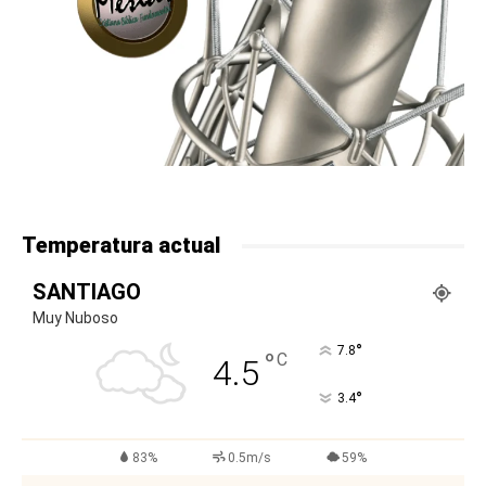
Temperatura actual
SANTIAGO
Muy Nuboso
°
7.8
°
C
4.5
°
3.4
83%
0.5m/s
59%