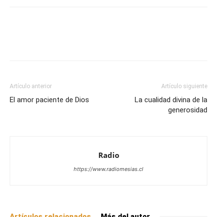
Facebook
X
WhatsApp
Email
Artículo anterior
Artículo siguiente
El amor paciente de Dios
La cualidad divina de la
generosidad
Radio
https://www.radiomesias.cl
Artículos relacionados
Más del autor