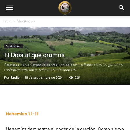
Inicio
Meditación
Meditación
El Dios al que oramos
A medida que crecemos en la relación con nuestro Padre celestial, ganamos
confianza para hacer peticiones más audaces.
Por
Radio
-
18 de septiembre de 2024
529
Facebook
X
WhatsApp
Email
Nehemías 1.1-11
Nehemías demuestra el poder de la oración. Como siervo