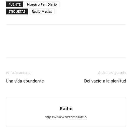
FUENTE
Nuestro Pan Diario
ETIQUETAS
Radio Mesías
Facebook
X
WhatsApp
Email
Artículo anterior
Artículo siguiente
Una vida abundante
Del vacío a la plenitud
Radio
https://www.radiomesias.cl