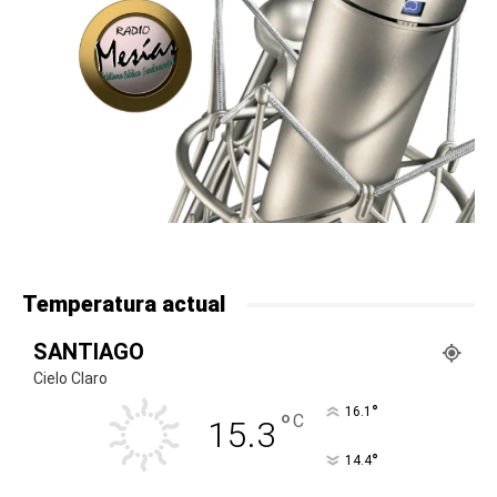
Temperatura actual
SANTIAGO
Cielo Claro
°
16.1
°
C
15.3
°
14.4