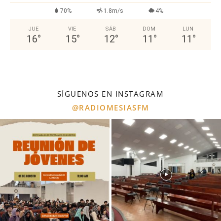
70%
1.8m/s
4%
JUE
VIE
SÁB
DOM
LUN
16
°
15
°
12
°
11
°
11
°
SÍGUENOS EN INSTAGRAM
@RADIOMESIASFM