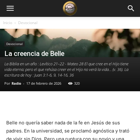
Inicio
Devocional
Devocional
La creencia de Belle
La Biblia en un año : Levítico 21–22 - Mateo 28 El que cree en el Hijo tiene
vida eterna; pero el que rehúsa creer en el Hijo no verá la vida… (v. 36). La
escritura de hoy : Juan 3:1-6, 9, 14-16, 36
Por
Radio
-
17 de febrero de 2026
320
Facebook
X
WhatsApp
Email
Belle no quería saber nada de la fe en Jesús de sus
padres. En la universidad, se proclamó agnóstica y trató
de vivir sin Dios. Pero una ruptura con su novio y una