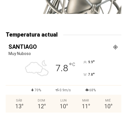
Temperatura actual
SANTIAGO
Muy Nuboso
°
9.9
°
C
7.8
°
7.8
70%
0.9m/s
68%
SÁB
DOM
LUN
MAR
MIÉ
13
°
12
°
10
°
11
°
10
°