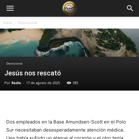
Inicio
Devocional
Devocional
Jesús nos rescató
Por
Radio
-
17 de agosto de 2025
385
Facebook
X
WhatsApp
Email
Dos empleados en la Base Amundsen-Scott en el Polo
Sur necesitaban desesperadamente atención médica.
Uno había sufrido un ataque al corazón y el otro tenía