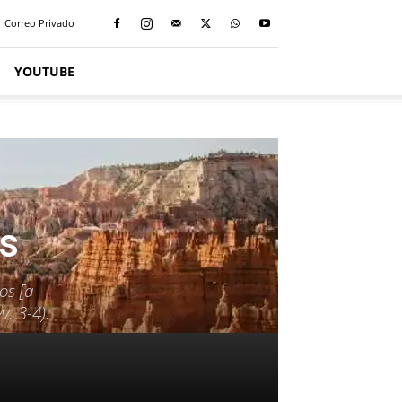
Correo Privado
YOUTUBE
os
os [a
v. 3-4).