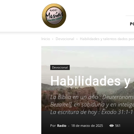
Radio
Mesías
P
Inicio
Devocional
Habilidades y talentos dados po
Devocional
Habilidades y
La Biblia en un año : Deuteronomi
Bezaleel], en sabiduría y en intelig
La escritura de hoy : Éxodo 31:1-1
Por
Radio
-
18 de marzo de 2025
561