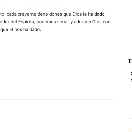
no, cada creyente tiene dones que Dios le ha dado
poder del Espíritu, podemos servir y adorar a Dios con
s que Él nos ha dado.
T
p
Email
Impresión
Copy URL