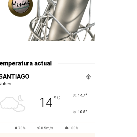
emperatura actual
SANTIAGO
Nubes
°
14.7
°
C
14
°
10.8
78%
0.5m/s
100%