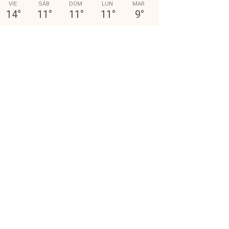
VIE
SÁB
DOM
LUN
MAR
14
°
11
°
11
°
11
°
9
°