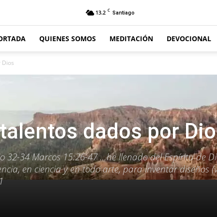
C
13.2
Santiago
ORTADA
QUIENES SOMOS
MEDITACIÓN
DEVOCIONAL
r Dios
 talentos dados por Di
o 32-34 Marcos 15:26-47 …he llenado del Espíritu de Di
encia, en ciencia y en todo arte, para inventar diseños (v
1