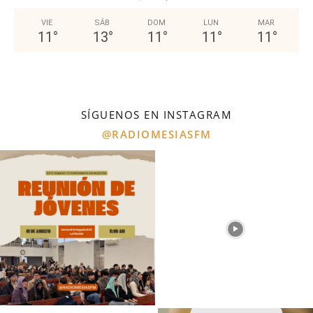
VIE
SÁB
DOM
LUN
MAR
11
°
13
°
11
°
11
°
11
°
SÍGUENOS EN INSTAGRAM
@RADIOMESIASFM