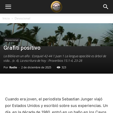
Inicio
Devocional
Devocional
Grafiti positivo
La Biblia en un año : Ezequiel 42-44 1 Juan 1 La lengua apacible es árbol de
vida… (v. 4). La escritura de hoy : Proverbios 15:1-4, 23-28
Por
Radio
-
2 de diciembre de 2025
323
Facebook
X
WhatsApp
Email
Cuando era joven, el periodista Sebastian Junger viajó
por Estados Unidos y escribió sobre sus experiencias. Un
día, en la década de 1980, entró en un baño en los Cayos