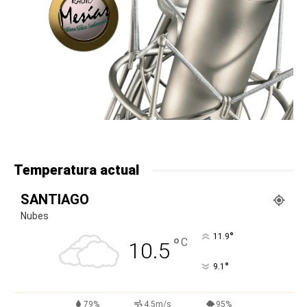
Temperatura actual
SANTIAGO
Nubes
°
11.9
°
C
10.5
°
9.1
79%
4.5m/s
95%