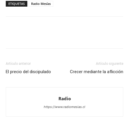
ETIQUETAS
Radio Mesías
Facebook
X
WhatsApp
Email
Artículo anterior
Artículo siguiente
El precio del discipulado
Crecer mediante la aflicción
Radio
https://www.radiomesias.cl