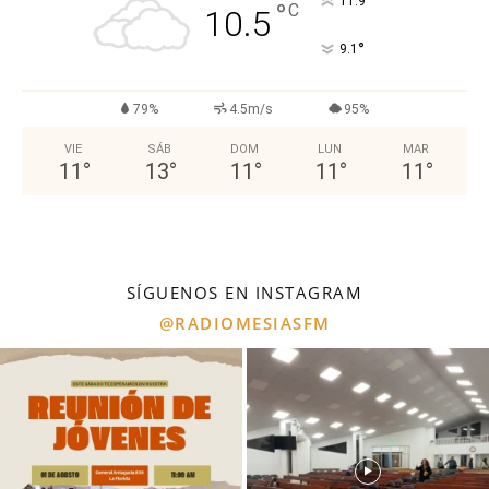
°
11.9
°
C
10.5
°
9.1
79%
4.5m/s
95%
VIE
SÁB
DOM
LUN
MAR
11
°
13
°
11
°
11
°
11
°
SÍGUENOS EN INSTAGRAM
@RADIOMESIASFM