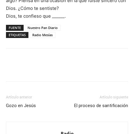
algo? Piensa en una ocasión en la que fuiste sincero con
Dios. ¿Cómo te sentiste?
Dios, te confieso que ______.
FUENTE
Nuestro Pan Diario
ETIQUETAS
Radio Mesías
Facebook
X
WhatsApp
Email
Artículo anterior
Artículo siguiente
Gozo en Jesús
El proceso de santificación
Radio