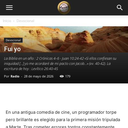
Inicio
Devocional
Devocional
Fui yo
La Biblia en un año : 2 Crónicas 4–6 - Juan 10:24-42 «Si ellos confiesan su
iniquidad […] yo me acordaré de mi pacto con Jacob…» (vv. 40-42). La
escritura de hoy : Levítico 26:40-45
Por
Radio
-
28 de mayo de 2026
179
Facebook
X
WhatsApp
Email
En una antigua comedia de cine, un programador torpe
pero brillante es elegido para la primera misión tripulada
a Marte. Tras cometer errores tontos constantemente,