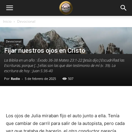
Inicio
Devocional
Devocional
Fijar nuestros ojos en Cristo
La Biblia en un año : Éxodo 36-38 Mateo 23:1-22 [Jesús dijo:] Escudriñad las
Escrituras; porque […] ellas son las que dan testimonio de mí (v. 39). La
escritura de hoy : Juan 5:36-40
Por
Radio
-
5 de febrero de 2025
507
Facebook
X
WhatsApp
Email
Los ojos de Julia miraban fijo el auto junto a ella. Tenía
que cambiar de carril para salir de la autopista, pero cada
vez que trataba de hacerlo, el otro conductor parecía