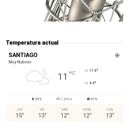
Temperatura actual
SANTIAGO
Muy Nuboso
°
11.6
°
C
11
°
9.9
88%
1.2m/s
83%
JUE
VIE
SÁB
DOM
LUN
15
°
13
°
12
°
12
°
13
°