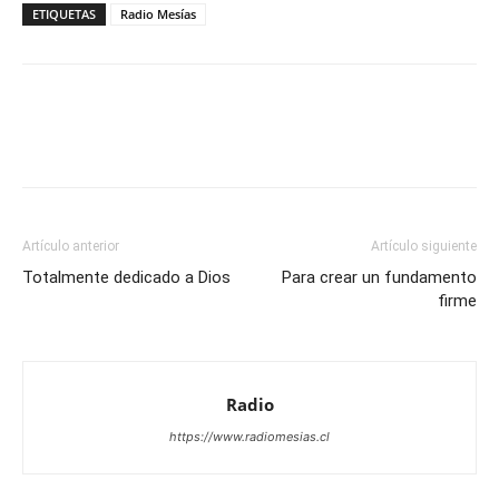
ETIQUETAS
Radio Mesías
Facebook
X
WhatsApp
Email
Artículo anterior
Artículo siguiente
Totalmente dedicado a Dios
Para crear un fundamento
firme
Radio
https://www.radiomesias.cl