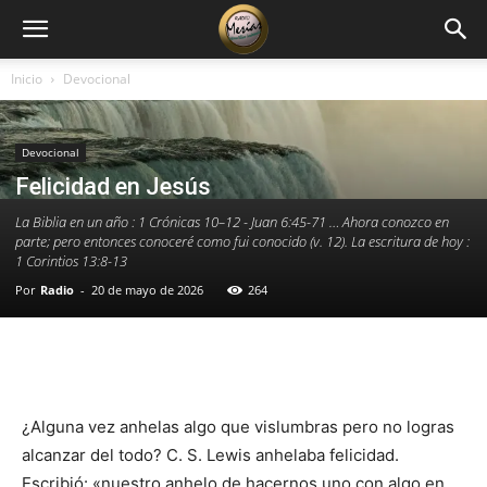
Inicio
Devocional
Devocional
Felicidad en Jesús
La Biblia en un año : 1 Crónicas 10–12 - Juan 6:45-71 … Ahora conozco en
parte; pero entonces conoceré como fui conocido (v. 12). La escritura de hoy :
1 Corintios 13:8-13
Por
Radio
-
20 de mayo de 2026
264
Facebook
X
WhatsApp
Email
¿Alguna vez anhelas algo que vislumbras pero no logras
alcanzar del todo? C. S. Lewis anhelaba felicidad.
Escribió: «nuestro anhelo de hacernos uno con algo en