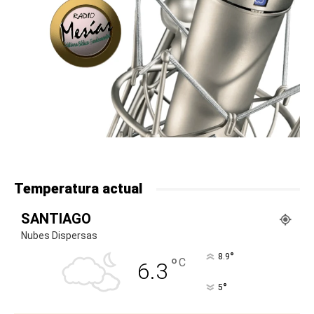
Temperatura actual
SANTIAGO
Nubes Dispersas
°
8.9
°
C
6.3
°
5