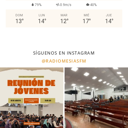
79%
0.9m/s
40%
DOM
LUN
MAR
MIÉ
JUE
13
°
14
°
12
°
17
°
14
°
SÍGUENOS EN INSTAGRAM
@RADIOMESIASFM