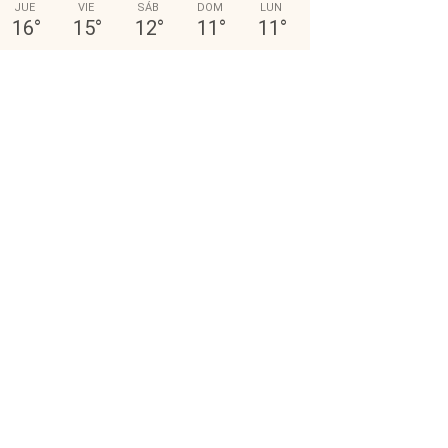
JUE
VIE
SÁB
DOM
LUN
16
°
15
°
12
°
11
°
11
°