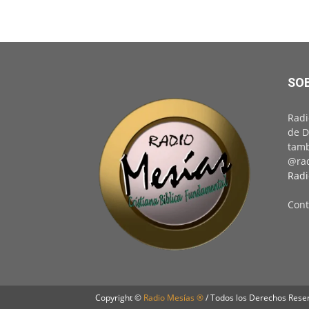
SO
Radi
de D
tamb
@rad
Radi
Cont
Copyright ©
Radio Mesías ®
/ Todos los Derechos Rese