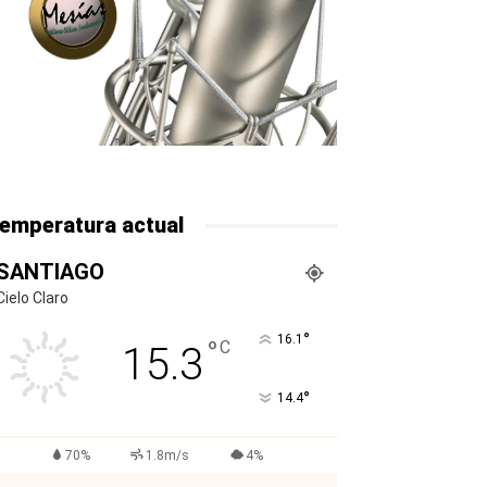
emperatura actual
SANTIAGO
Cielo Claro
°
16.1
°
C
15.3
°
14.4
70%
1.8m/s
4%