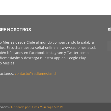
BRE NOSOTROS
S
o Mesías desde Chile al mundo compartiendo la palabra
ios. Escucha nuestra señal online en www.radiomesias.cl,
ién búscanos en Facebook, Instagram y Twitter como
iomesiasfm y descarga nuestra app en Google Play
o Mesías
áctanos:
contacto@radiomesias.cl
rvados /
Diseñado por Olivos Munizaga SPA ®