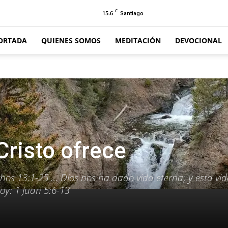
C
15.6
Santiago
ORTADA
QUIENES SOMOS
MEDITACIÓN
DEVOCIONAL
Cristo ofrece
chos 13:1-25 … Dios nos ha dado vida eterna; y esta vid
hoy: 1 Juan 5:6-13