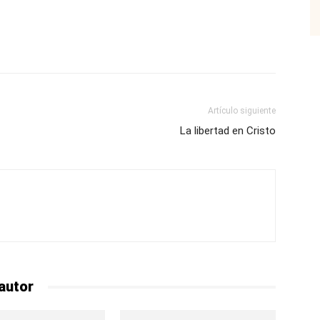
p
Email
Impresión
Copy URL
Artículo siguiente
La libertad en Cristo
autor