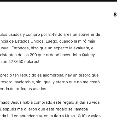
S
p
Email
Impresión
Copy URL
culos usados y compró por 2,48 dólares un souvenir de
encia de Estados Unidos. Luego, cuando la miró más
usual. Entonces, hizo que un experto la evaluara, el
 existentes de las 200 que ordenó hacer John Quincy
a en 477.650 dólares!
n precio tan reducido es asombrosa, hay un tesoro que
 tesoro invalorable, sin igual y eterno que no me costó
ienda de artículos usados.
mado Jesús había comprado este regalo al dar su vida
. Después me dijeron que este regalo se llamaba
ida […] en abundancia» en la tierra (Juan 10:10) y «vida