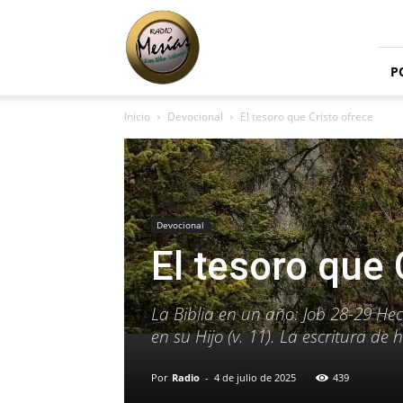
Radio
Mesías
P
Inicio
Devocional
El tesoro que Cristo ofrece
Devocional
El tesoro que 
La Biblia en un año: Job 28-29 He
en su Hijo (v. 11). La escritura de 
Por
Radio
-
4 de julio de 2025
439