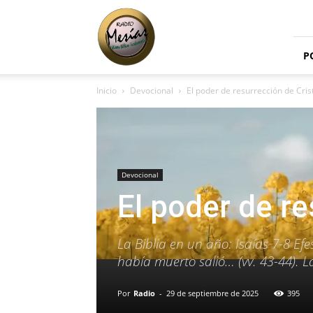
Radio
Mesías
P
Inicio
Devocional
El poder de resurrección de Cris
Devocional
El poder de re
La Biblia en un año: Isaías 7-8 Efe
había muerto salió… (vv. 43-44). L
Por
Radio
-
29 de septiembre de 2025
395