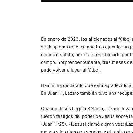
Facebook
X
WhatsAp
En enero de 2023, los aficionados al fútbo
se desplomó en el campo tras ejecutar un pl
cardíaco súbito, pero fue restablecido por 
campo. Sorprendentemente, tres meses des
pudo volver a jugar al fútbol.
Hamlin ha declarado que está agradecido a D
En Juan 11, Lázaro también tuvo una recupe
Cuando Jesús llegó a Betania, Lázaro lleva
fueron testigos del poder de Jesús sobre la
(Juan 11:25). «[Jesús] clamó a gran voz: ¡Láz
manos y los pies con vendas, y el rostro en