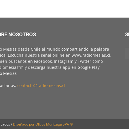
BRE NOSOTROS
S
o Mesías desde Chile al mundo compartiendo la palabra
ios. Escucha nuestra señal online en www.radiomesias.cl,
ién búscanos en Facebook, Instagram y Twitter como
iomesiasfm y descarga nuestra app en Google Play
o Mesías
áctanos:
contacto@radiomesias.cl
rvados /
Diseñado por Olivos Munizaga SPA ®