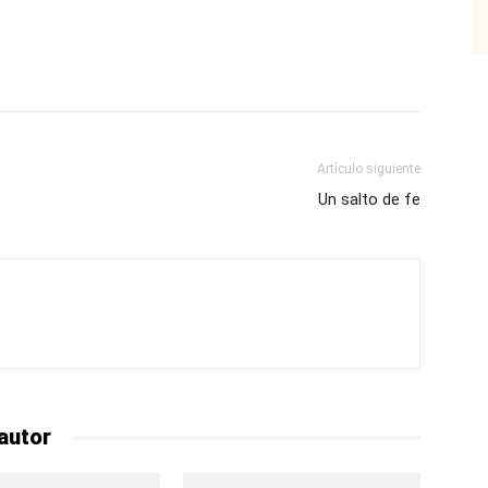
p
Email
Impresión
Copy URL
Artículo siguiente
Un salto de fe
autor