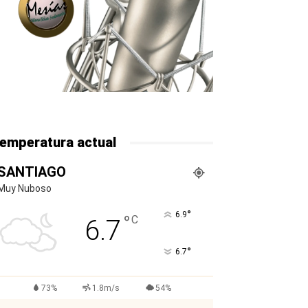
emperatura actual
SANTIAGO
Muy Nuboso
°
6.9
°
C
6.7
°
6.7
73%
1.8m/s
54%