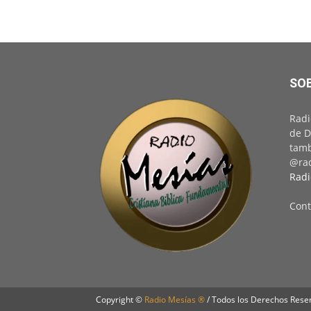
SO
Radi
de D
tamb
@rad
Radi
Cont
Copyright ©
Radio Mesías ®
/ Todos los Derechos Rese