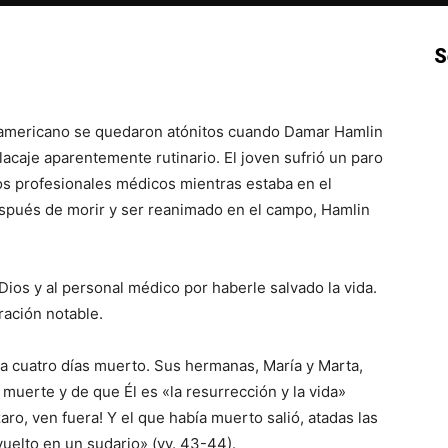
S
p
Email
Impresión
Copy URL
l americano se quedaron atónitos cuando Damar Hamlin
acaje aparentemente rutinario. El joven sufrió un paro
los profesionales médicos mientras estaba en el
pués de morir y ser reanimado en el campo, Hamlin
ios y al personal médico por haberle salvado la vida.
ración notable.
ba cuatro días muerto. Sus hermanas, María y Marta,
 muerte y de que Él es «la resurrección y la vida»
aro, ven fuera! Y el que había muerto salió, atadas las
vuelto en un sudario» (vv. 43-44).