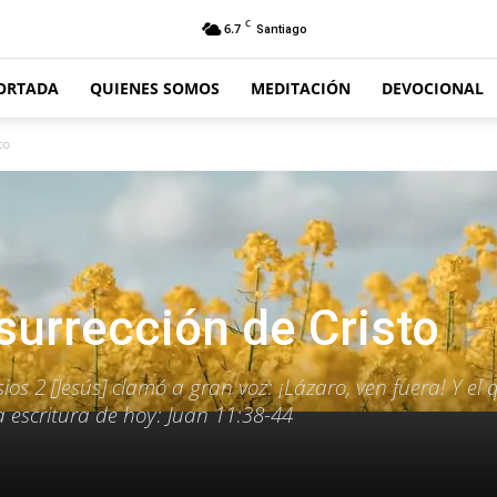
C
6.7
Santiago
ORTADA
QUIENES SOMOS
MEDITACIÓN
DEVOCIONAL
to
surrección de Cristo
sios 2 [Jesús] clamó a gran voz: ¡Lázaro, ven fuera! Y el 
a escritura de hoy: Juan 11:38-44