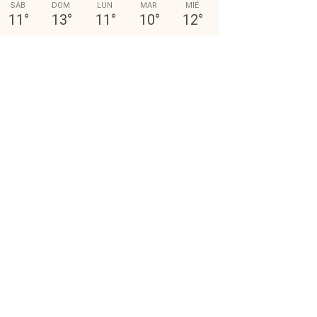
SÁB
DOM
LUN
MAR
MIÉ
11
°
13
°
11
°
10
°
12
°