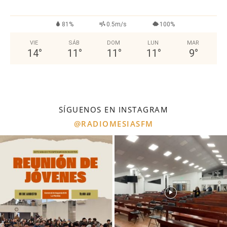
81%
0.5m/s
100%
VIE
SÁB
DOM
LUN
MAR
14
°
11
°
11
°
11
°
9
°
SÍGUENOS EN INSTAGRAM
@RADIOMESIASFM