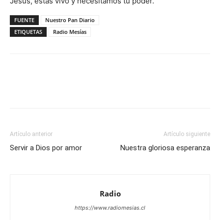
Jesús, estás vivo y necesitamos tu poder.
FUENTE
Nuestro Pan Diario
ETIQUETAS
Radio Mesías
Facebook
X
WhatsApp
Email
Artículo anterior
Artículo siguiente
Servir a Dios por amor
Nuestra gloriosa esperanza
Radio
https://www.radiomesias.cl