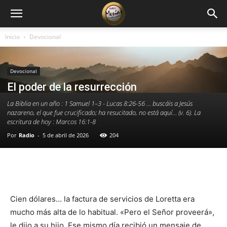
Inicio
Devocional
Devocional
El poder de la resurrección
La Biblia en un año : 1 Samuel 1–3 - Lucas 8:26-56 … buscáis a Jesús
nazareno, el que fue crucificado; ha resucitado, no está aquí… (v. 6). La
escritura de hoy : Marcos 16:1-8
Por
Radio
-
5 de abril de 2026
204
Facebook
X
WhatsApp
Email
Cien dólares… la factura de servicios de Loretta era
mucho más alta de lo habitual. «Pero el Señor proveerá»,
le dijo a su hijo. Ese mismo día recibió un mensaje de