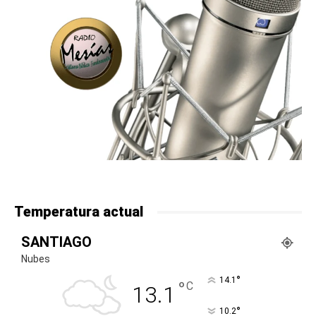
Temperatura actual
SANTIAGO
Nubes
°
14.1
°
C
13.1
°
10.2