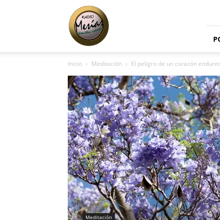
Radio
Mesías
P
Inicio
Meditación
El peligro de un corazón endure
Meditación