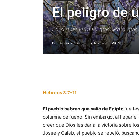
El peligro de
En el momento en que sienta que s
Por
Radio
-
10 de junio de 2026
91
Facebook
X
WhatsAp
Hebreos 3.7-11
El pueblo hebreo que salió de Egipto
fue tes
columna de fuego. Sin embargo, al llegar e
creer que Dios les daría la victoria sobre l
Josué y Caleb, el pueblo se rebeló, buscand