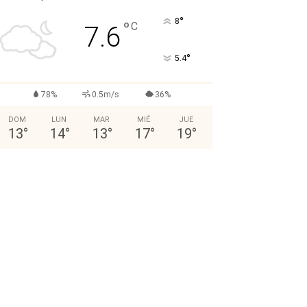
°
8
°
C
7.6
°
5.4
78%
0.5m/s
36%
DOM
LUN
MAR
MIÉ
JUE
13
°
14
°
13
°
17
°
19
°