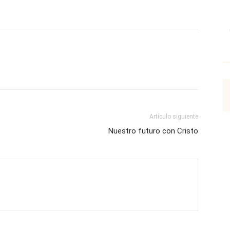
p
Email
Impresión
Copy URL
Artículo siguiente
Nuestro futuro con Cristo