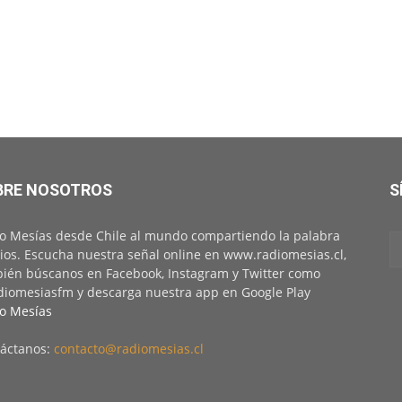
BRE NOSOTROS
S
o Mesías desde Chile al mundo compartiendo la palabra
ios. Escucha nuestra señal online en www.radiomesias.cl,
ién búscanos en Facebook, Instagram y Twitter como
iomesiasfm y descarga nuestra app en Google Play
o Mesías
áctanos:
contacto@radiomesias.cl