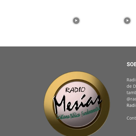
SO
Radi
de D
tamb
@rad
Radi
Cont