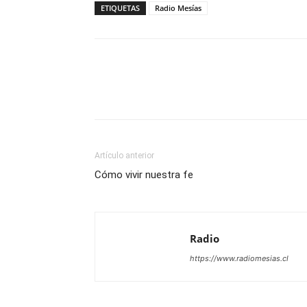
ETIQUETAS
Radio Mesías
Facebook
X
WhatsAp
Artículo anterior
Cómo vivir nuestra fe
Radio
https://www.radiomesias.cl