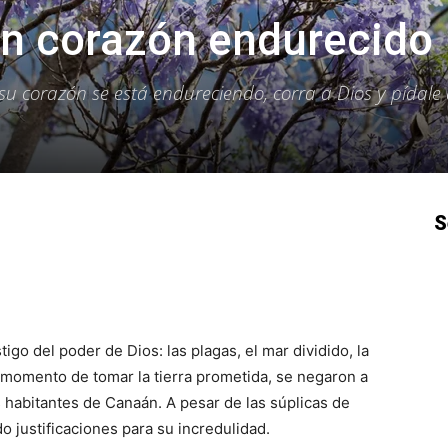
 un corazón endurecido
u corazón se está endureciendo, corra a Dios y pídale
S
p
Email
Impresión
Copy URL
tigo del poder de Dios: las plagas, el mar dividido, la
l momento de tomar la tierra prometida, se negaron a
os habitantes de Canaán. A pesar de las súplicas de
o justificaciones para su incredulidad.