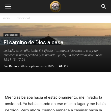
Inicio
Devocional
Devocional
El camino de Dios a casa
La Biblia en un año: Isaías 5-6 Efesios 1 … este mi hijo muerto era, y ha
revivido; se había perdido, y es hallado… (v. 24). La escritura de hoy: Lucas
15:11-13, 17-24
Por
Radio
-
28 de septiembre de 2025
412
Facebook
X
WhatsApp
Email
Mientras bajaba hacia el estacionamiento, me invadió la
ansiedad. Ya había estado en ese mismo lugar y me había
perdido. Pero ahora, cuando empecé a caminar hacia la