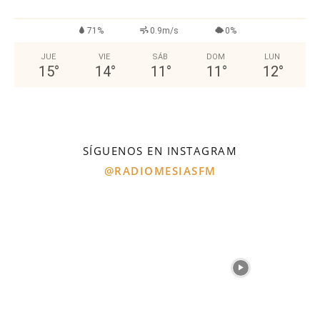
71%
0.9m/s
0%
JUE
VIE
SÁB
DOM
LUN
15
°
14
°
11
°
11
°
12
°
SÍGUENOS EN INSTAGRAM
@RADIOMESIASFM