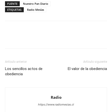
FUENTE
Nuestro Pan Diario
ETIQUETAS
Radio Mesías
Facebook
X
WhatsApp
Email
Artículo anterior
Artículo siguiente
Los sencillos actos de
El valor de la obediencia
obediencia
Radio
https://www.radiomesias.cl