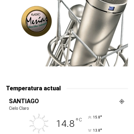
Temperatura actual
SANTIAGO
Cielo Claro
°
15.8
°
C
14.8
°
13.8