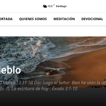
C
13.5
Santiago
ORTADA
QUIENES SOMOS
MEDITACIÓN
DEVOCIONAL
ueblo
 Mateo 13:31-58 Dijo luego el Señor: Bien he visto la afl
v. 7). La escritura de hoy : Éxodo 3:1-10