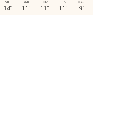
VIE
SÁB
DOM
LUN
MAR
14
°
11
°
11
°
11
°
9
°