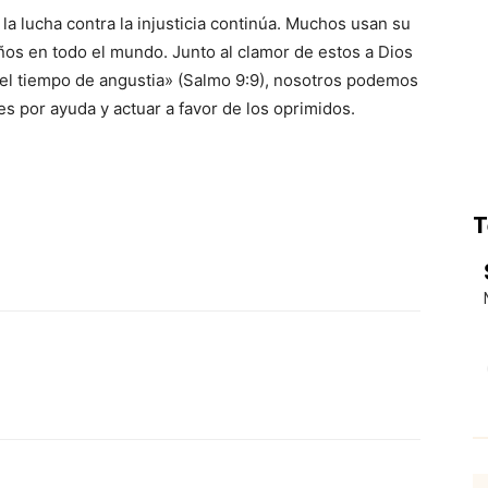
 lucha contra la injusticia continúa. Muchos usan su
ños en todo el mundo. Junto al clamor de estos a Dios
a el tiempo de angustia» (Salmo 9:9), nosotros podemos
s por ayuda y actuar a favor de los oprimidos.
T
p
Email
Impresión
Copy URL