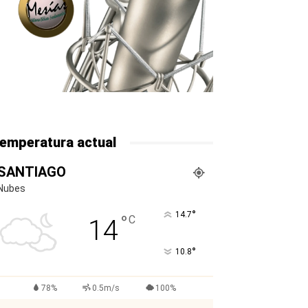
emperatura actual
SANTIAGO
Nubes
°
14.7
°
C
14
°
10.8
78%
0.5m/s
100%