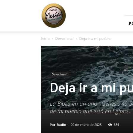
Radio
Mesías
P
Inicio
Devocional
Deja ir a mi pueblo
Devocional
Deja ir a mi p
La Biblia en un año : Génesis 49-50
de mi pueblo que está en Egipto… (
Por
Radio
-
20 de enero de 2025
654