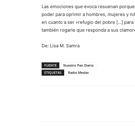
Las emociones que evoca resuenan porque la
poder para oprimir a hombres, mujeres y ni
en cuanto a ser «refugio del pobre […] par
también rogarle que responda a sus clamore
De: Lisa M. Samra
FUENTE
Nuestro Pan Diario
ETIQUETAS
Radio Mesías
Facebook
X
WhatsAp