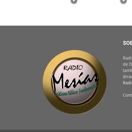
SO
Radi
de D
tamb
@rad
Radi
Cont