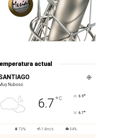
emperatura actual
SANTIAGO
Muy Nuboso
°
6.9
°
C
6.7
°
6.7
73%
1.8m/s
54%