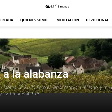
C
6.7
Santiago
ORTADA
QUIENES SOMOS
MEDITACIÓN
DEVOCIONAL
 a la alabanza
- Mateo 18:21-35 Pero el Señor estuvo a mi lado, y me 
y : 2 Timoteo 4:9-18