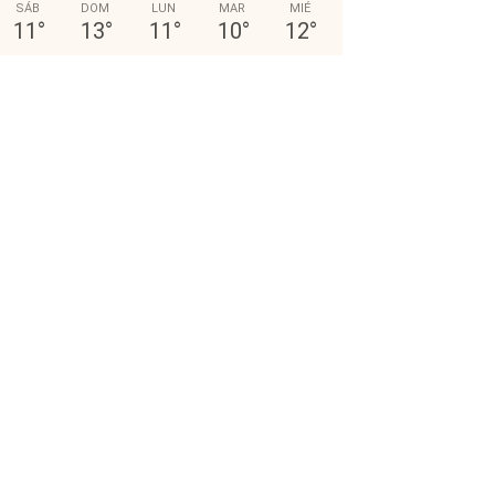
SÁB
DOM
LUN
MAR
MIÉ
11
°
13
°
11
°
10
°
12
°