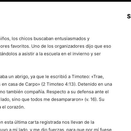
S
p
Email
Impresión
Copy URL
iños, los chicos buscaban entusiasmados y
lores favoritos. Uno de los organizadores dijo que eso
ndolos a asistir a la escuela en el invierno y ser
aba un abrigo, ya que le escribió a Timoteo: «Trae,
 en casa de Carpo» (2 Timoteo 4:13). Detenido en una
sino también compañía. Respecto a su defensa ante el
 lado, sino que todos me desampararon» (v. 16). Su
a el corazón.
n esta última carta registrada nos llevan de la
uvo a mi lado, y me dio fuerzas, para que por mí fuese