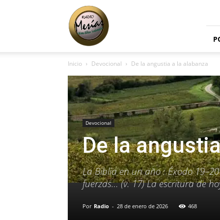
Radio
Mesías
P
Inicio
Devocional
De la angustia a la alabanza
Devocional
De la angustia
La Biblia en un año : Éxodo 19–20 
fuerzas… (v. 17) La escritura de ho
Por
Radio
-
28 de enero de 2026
468