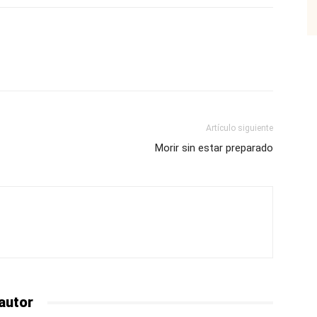
p
Email
Impresión
Copy URL
Artículo siguiente
Morir sin estar preparado
autor