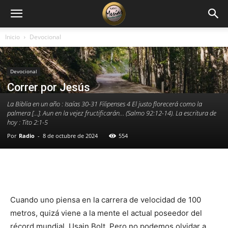
Inicio
Devocional
Devocional
Correr por Jesús
La Biblia en un año : Isaías 30-31 Filipenses 4 El justo florecerá como la
palmera […]. Aun en la vejez fructificarán… (Salmo 92:12-14). La escritura de
hoy : Tito 2:1-5
Por
Radio
-
8 de octubre de 2024
554
Facebook
X
WhatsApp
Email
Cuando uno piensa en la carrera de velocidad de 100
metros, quizá viene a la mente el actual poseedor del
récord mundial, Usain Bolt. Pero no podemos olvidar a