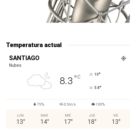
Temperatura actual
SANTIAGO
Nubes
°
10
°
C
8.3
°
5.8
75%
0.5m/s
100%
LUN
MAR
MIÉ
JUE
VIE
13
°
14
°
17
°
18
°
13
°