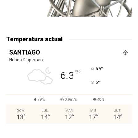
Temperatura actual
SANTIAGO
Nubes Dispersas
°
8.9
°
C
6.3
°
5
79%
0.9m/s
40%
DOM
LUN
MAR
MIÉ
JUE
13
°
14
°
12
°
17
°
14
°