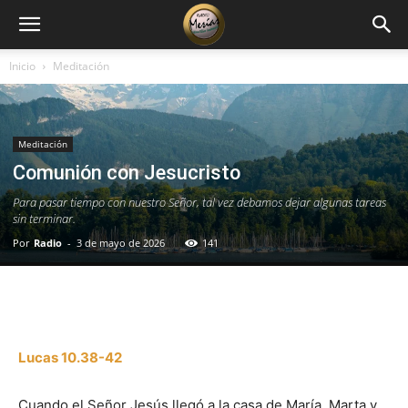
Inicio
Meditación
Meditación
Comunión con Jesucristo
Para pasar tiempo con nuestro Señor, tal vez debamos dejar algunas tareas
sin terminar.
Por
Radio
-
3 de mayo de 2026
141
Facebook
X
WhatsApp
Email
Lucas 10.38-42
Cuando el Señor Jesús llegó a la casa de María, Marta y