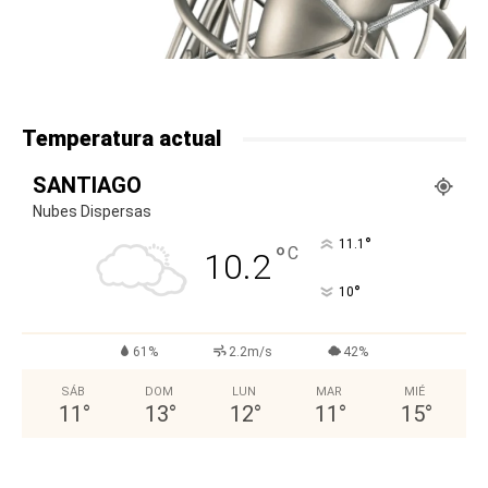
Temperatura actual
SANTIAGO
Nubes Dispersas
°
11.1
°
C
10.2
°
10
61%
2.2m/s
42%
SÁB
DOM
LUN
MAR
MIÉ
11
°
13
°
12
°
11
°
15
°