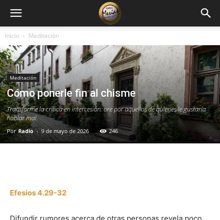
Inicio
Meditación
Meditación
Cómo ponerle fin al chisme
Transforme la crítica en intercesión: ore por aquellos de quienes le gustaría
hablar mal.
Por
Radio
-
9 de mayo de 2026
246
Facebook
X
WhatsApp
Email
Efesios 4.29-32
Difundir rumores acerca de otras personas revela poco