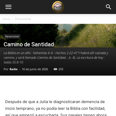
Inicio
Devocional
Devocional
Camino de Santidad
La Biblia en un año : Nehemías 4–6 - Hechos 2:22-47 Y habrá allí calzada y
camino, y será llamado Camino de Santidad… (v. 8). La escritura de hoy :
Isaías 35:8-10
Por
Radio
-
16 de junio de 2026
253
Facebook
X
WhatsApp
Email
Después de que a Julia le diagnosticaran demencia de
inicio temprano, ya no podía leer la Biblia con facilidad,
así que empezó a escucharla. Sus pasajes tienen ahora