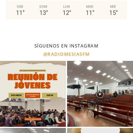
SÁB
DOM
LUN
MAR
MIÉ
11
°
13
°
12
°
11
°
15
°
SÍGUENOS EN INSTAGRAM
@RADIOMESIASFM