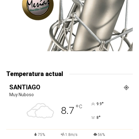
Temperatura actual
SANTIAGO
Muy Nuboso
°
9.9
°
C
8.7
°
8
75%
1.8m/s
56%