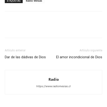
ETIQUETAS
Radio Mesías
Facebook
X
WhatsApp
Email
Artículo anterior
Artículo siguiente
Dar de las dádivas de Dios
El amor incondicional de Dios
Radio
https://www.radiomesias.cl