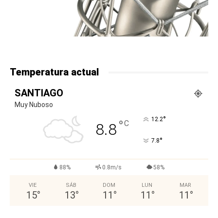
Temperatura actual
SANTIAGO
Muy Nuboso
°
12.2
°
C
8.8
°
7.8
88%
0.8m/s
58%
VIE
SÁB
DOM
LUN
MAR
15
°
13
°
11
°
11
°
11
°