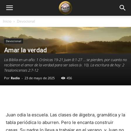
Inicio
Devocional
Devocional
Amar la verdad
La Biblia en un año: 1 Crónicas 19-21 Juan 8:1-27 … se pierden, por cuanto no
recibieron el amor de la verdad para ser salvos (v. 10). La escritura de hoy: 2
Tesalonicenses 2:7-12
Por
Radio
-
23 de mayo de 2025
456
Facebook
X
WhatsApp
Email
Juan odia la escuela. Las clases de álgebra, gramática y la
tabla periódica lo aburren. Pero le encanta construir
casas. Su padre lo lleva a trabajar en el verano, y Juan no