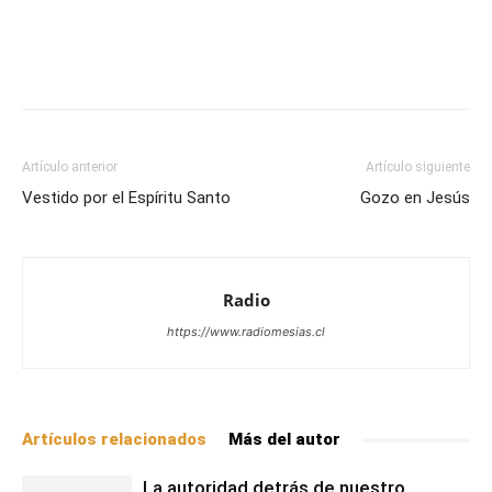
Facebook
X
WhatsApp
Email
Artículo anterior
Artículo siguiente
Vestido por el Espíritu Santo
Gozo en Jesús
Radio
https://www.radiomesias.cl
Artículos relacionados
Más del autor
La autoridad detrás de nuestro