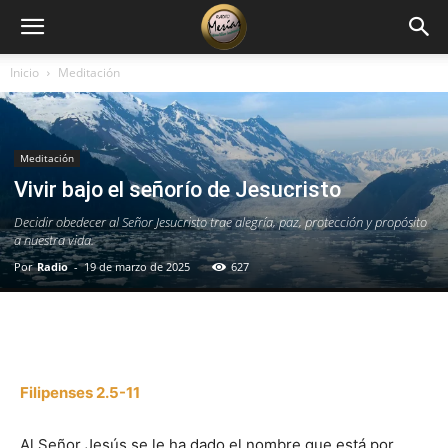
Inicio
Meditación
Meditación
Vivir bajo el señorío de Jesucristo
Decidir obedecer al Señor Jesucristo trae alegría, paz, protección y propósito
a nuestra vida.
Por
Radio
-
19 de marzo de 2025
627
Facebook
X
WhatsApp
Email
Filipenses 2.5-11
Al Señor Jesús se le ha dado el nombre que está por