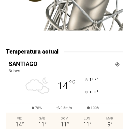
Temperatura actual
SANTIAGO
Nubes
°
14.7
°
C
14
°
10.8
78%
0.5m/s
100%
VIE
SÁB
DOM
LUN
MAR
14
°
11
°
11
°
11
°
9
°