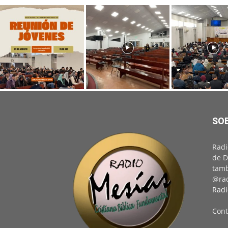
SO
Radi
de D
tamb
@rad
Radi
Cont