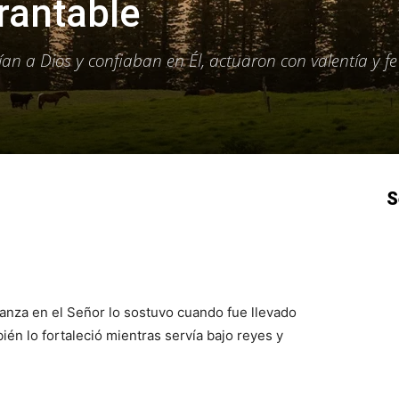
rantable
n a Dios y confiaban en Él, actuaron con valentía y fe
S
p
Email
Impresión
Copy URL
ianza en el Señor lo sostuvo cuando fue llevado
ién lo fortaleció mientras servía bajo reyes y