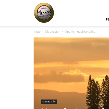
Radio
Mesías
P
Inicio
Meditación
Una fe inquebrantable
Meditación