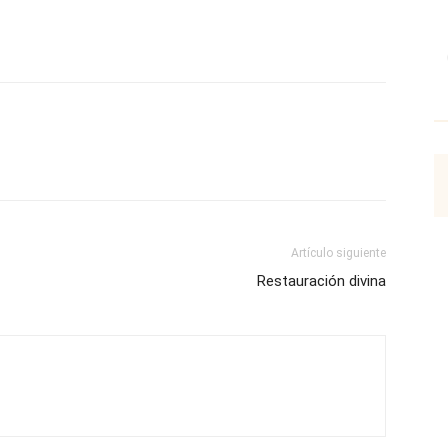
p
Email
Impresión
Copy URL
Artículo siguiente
Restauración divina