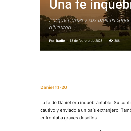
Una fe inqueb
Porque Daniel y sus amigos conocía
dificultad.
Por
Radio
-
18 de febrero de 2026
306
Facebook
X
WhatsAp
Daniel 1.1-20
La fe de Daniel era inquebrantable. Su conf
cautivo y enviado a un país extranjero. Tamb
enfrentaba graves desafíos.