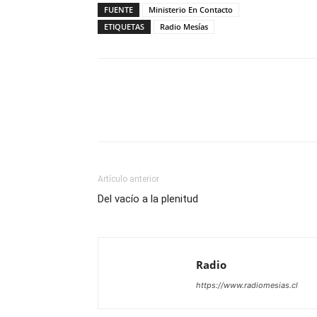
FUENTE
Ministerio En Contacto
ETIQUETAS
Radio Mesías
Facebook
X
WhatsAp
Artículo anterior
Del vacío a la plenitud
Radio
https://www.radiomesias.cl