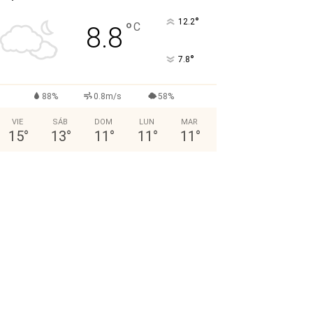
°
12.2
°
C
8.8
°
7.8
88%
0.8m/s
58%
VIE
SÁB
DOM
LUN
MAR
15
°
13
°
11
°
11
°
11
°