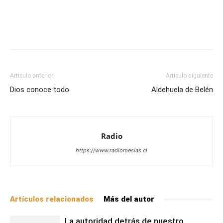
Facebook
X
WhatsApp
Email
Artículo anterior
Artículo siguiente
Dios conoce todo
Aldehuela de Belén
Radio
https://www.radiomesias.cl
Artículos relacionados
Más del autor
La autoridad detrás de nuestro