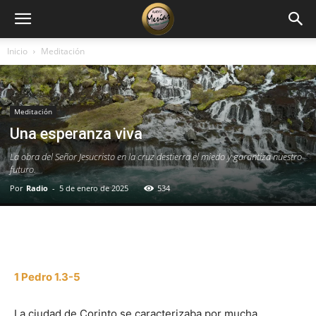
Inicio
Meditación
Meditación
Una esperanza viva
La obra del Señor Jesucristo en la cruz destierra el miedo y garantiza nuestro
futuro.
Por
Radio
-
5 de enero de 2025
534
Facebook
X
WhatsApp
Email
1 Pedro 1.3-5
La ciudad de Corinto se caracterizaba por mucha