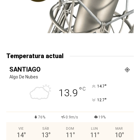
Temperatura actual
SANTIAGO
Algo De Nubes
°
14.7
°
C
13.9
°
12.7
76%
0.9m/s
19%
VIE
SÁB
DOM
LUN
MAR
14
°
13
°
11
°
11
°
10
°