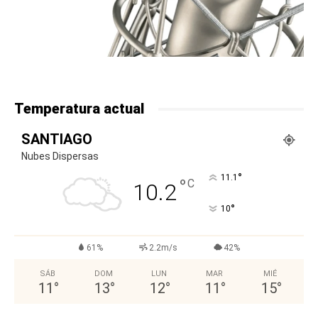
Temperatura actual
SANTIAGO
Nubes Dispersas
°
11.1
°
C
10.2
°
10
61%
2.2m/s
42%
SÁB
DOM
LUN
MAR
MIÉ
11
°
13
°
12
°
11
°
15
°