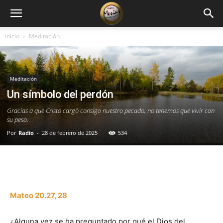
Inicio
Meditación
Meditación
Un símbolo del perdón
Gracias a que Cristo cargó consigo nuestro pecado, no tenemos que vivir con
su peso.
Por
Radio
-
28 de febrero de 2025
534
Facebook
X
WhatsApp
Email
Mateo 20.27, 28
¿Alguna vez se ha preguntado por qué el Dios del