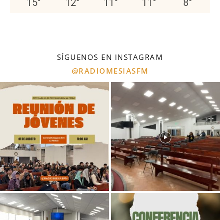
15
°
12
°
11
°
11
°
8
°
SÍGUENOS EN INSTAGRAM
@RADIOMESIASFM