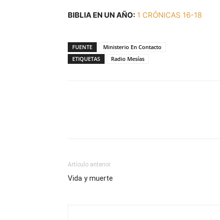
BIBLIA EN UN AÑO:
1 CRÓNICAS 16-18
FUENTE
Ministerio En Contacto
ETIQUETAS
Radio Mesías
Facebook
X
WhatsAp
Artículo anterior
Vida y muerte