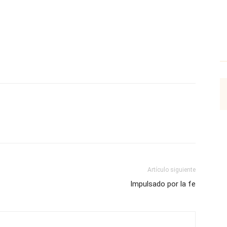
p
Email
Impresión
Copy URL
Artículo siguiente
Impulsado por la fe