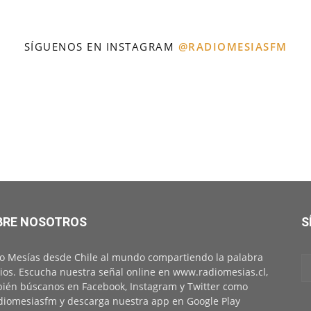
SÍGUENOS EN INSTAGRAM
@RADIOMESIASFM
BRE NOSOTROS
S
o Mesías desde Chile al mundo compartiendo la palabra
ios. Escucha nuestra señal online en www.radiomesias.cl,
ién búscanos en Facebook, Instagram y Twitter como
iomesiasfm y descarga nuestra app en Google Play