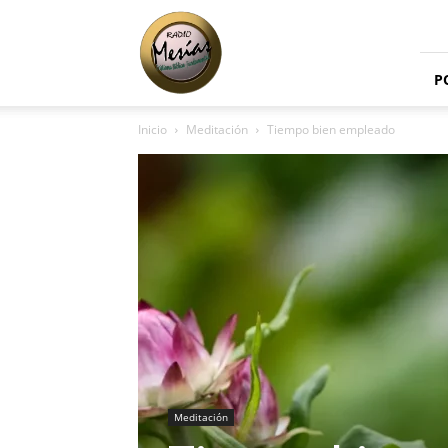
Radio
Mesías
P
Inicio
Meditación
Tiempo bien empleado
Meditación