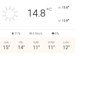
°
15.8
°
C
14.8
°
13.8
71%
0.9m/s
0%
JUE
VIE
SÁB
DOM
LUN
15
°
14
°
11
°
11
°
12
°