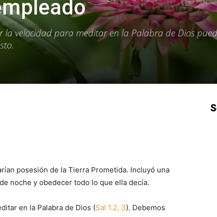
empleado
 la velocidad para meditar en la Palabra de Dios pue
sto.
S
p
Email
Impresión
Copy URL
arían posesión de la Tierra Prometida. Incluyó una
y de noche y obedecer todo lo que ella decía.
itar en la Palabra de Dios (
Sal 1.2, 3
). Debemos