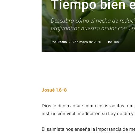
Tiempo bien 
Descubra cómo el hecho de reducir
profundizar nuestro andar con Cri
Por
Radio
-
6 de mayo de 2026
108
Facebook
X
WhatsAp
Josué 1.6-8
Dios le dijo a Josué cómo los israelitas tom
instrucción vital: meditar en su Ley de día 
El salmista nos enseña la importancia de med