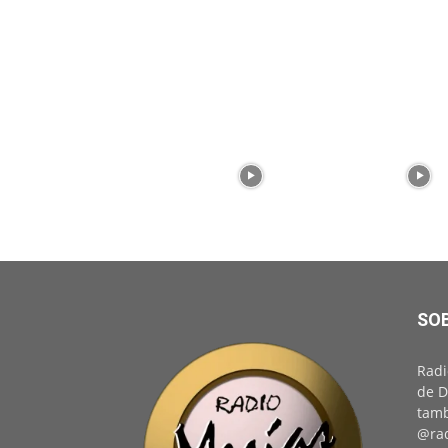
SO
Radi
de D
tamb
@rad