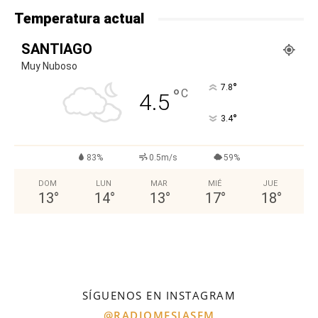
Temperatura actual
SANTIAGO
Muy Nuboso
°
7.8
°
C
4.5
°
3.4
83%
0.5m/s
59%
DOM
LUN
MAR
MIÉ
JUE
13
°
14
°
13
°
17
°
18
°
SÍGUENOS EN INSTAGRAM
@RADIOMESIASFM