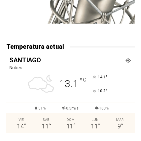
Temperatura actual
SANTIAGO
Nubes
°
14.1
°
C
13.1
°
10.2
81%
0.5m/s
100%
VIE
SÁB
DOM
LUN
MAR
14
°
11
°
11
°
11
°
9
°