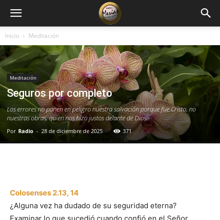
Inicio
Meditación
Meditación
Seguros por completo
Los errores no ponen en peligro nuestra salvación porque fue Cristo, no
nuestras obras, quien nos hizo justos delante de Dios.
Por
Radio
-
28 de diciembre de 2025
371
Facebook
X
WhatsApp
Email
Colosenses 2.13, 14
¿Alguna vez ha dudado de su seguridad eterna?
Examinar lo que sucedió cuando confió en el Señor