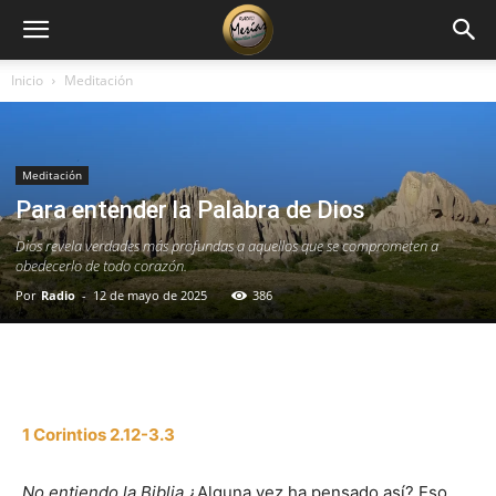
Inicio
Meditación
Meditación
Para entender la Palabra de Dios
Dios revela verdades más profundas a aquellos que se comprometen a
obedecerlo de todo corazón.
Por
Radio
-
12 de mayo de 2025
386
Facebook
X
WhatsApp
Email
1 Corintios 2.12-3.3
No entiendo la Biblia.
¿Alguna vez ha pensado así? Eso