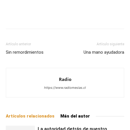
Facebook
X
WhatsApp
Email
Artículo anterior
Artículo siguiente
Sin remordimientos
Una mano ayudadora
Radio
https://www.radiomesias.cl
Artículos relacionados
Más del autor
La autoridad detrás de nuestro