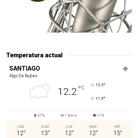
Temperatura actual
SANTIAGO
Algo De Nubes
°
12.3
°
C
12.2
°
11.9
57%
1.8m/s
11%
SÁB
DOM
LUN
MAR
MIÉ
12
°
13
°
12
°
12
°
15
°