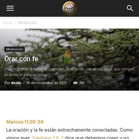
Inicio
Meditación
Meditación
Orar con fe
Dios responderá nuestras oraciones de acuerdo con su voluntad, que siempre
es la mejor para nosotros.
Por
Radio
-
16 de noviembre de 2025
231
Facebook
X
WhatsApp
Email
Marcos 11.20-24
La oración y la fe están estrechamente conectadas. Como
vimos ayer,
Santiago 1.6, 7
dice que debemos creer y no