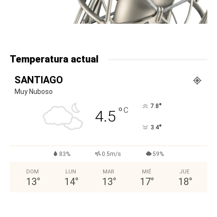
Temperatura actual
SANTIAGO
Muy Nuboso
°
7.8
°
C
4.5
°
3.4
83%
0.5m/s
59%
DOM
LUN
MAR
MIÉ
JUE
13
°
14
°
13
°
17
°
18
°