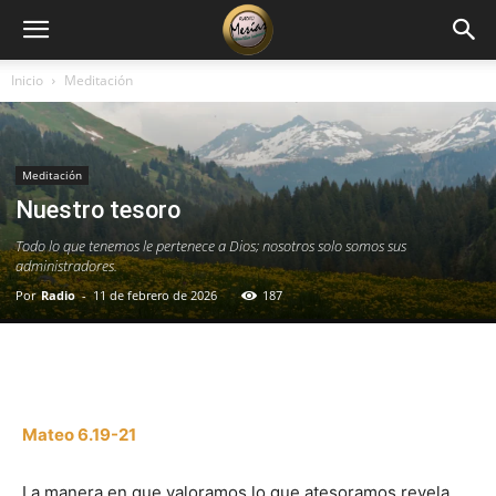
Inicio
Meditación
Meditación
Nuestro tesoro
Todo lo que tenemos le pertenece a Dios; nosotros solo somos sus
administradores.
Por
Radio
-
11 de febrero de 2026
187
Facebook
X
WhatsApp
Email
Mateo 6.19-21
La manera en que valoramos lo que atesoramos revela