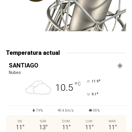
Temperatura actual
SANTIAGO
Nubes
°
11.9
°
C
10.5
°
9.1
79%
4.5m/s
95%
VIE
SÁB
DOM
LUN
MAR
11
°
13
°
11
°
11
°
11
°