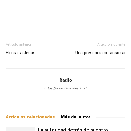
Facebook
X
WhatsApp
Email
Artículo anterior
Artículo siguiente
Honrar a Jesús
Una presencia no ansiosa
Radio
https://www.radiomesias.cl
Artículos relacionados
Más del autor
La autoridad detrás de nuestro