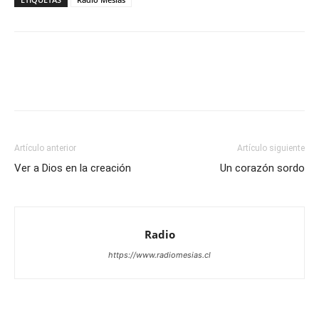
Facebook
X
WhatsApp
Email
Artículo anterior
Artículo siguiente
Ver a Dios en la creación
Un corazón sordo
Radio
https://www.radiomesias.cl