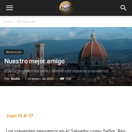
Inicio
Meditación
Meditación
Nuestro mejor amigo
El Señor Jesucristo nos ama y siempre está dispuesto a ayudarnos.
Por
Radio
-
7 de enero de 2025
556
Facebook
X
WhatsApp
Email
Juan 15.9-17
Los creyentes pensamos en el Salvador como Señor, Rey