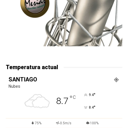
Temperatura actual
SANTIAGO
Nubes
°
9.4
°
C
8.7
°
8.4
75%
0.5m/s
100%