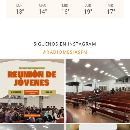
LUN
MAR
MIÉ
JUE
VIE
13
°
14
°
16
°
19
°
17
°
SÍGUENOS EN INSTAGRAM
@RADIOMESIASFM