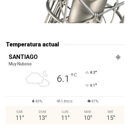
Temperatura actual
SANTIAGO
Muy Nuboso
°
8.3
°
C
6.1
°
6.1
80%
1.8m/s
57%
SÁB
DOM
LUN
MAR
MIÉ
11
°
13
°
11
°
10
°
15
°