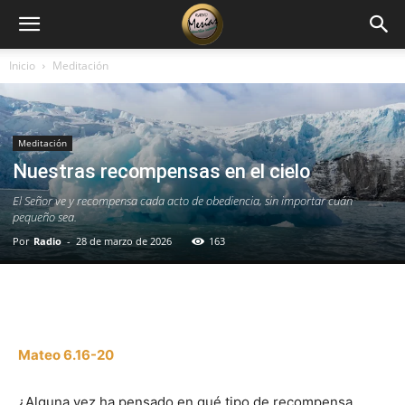
Inicio
Meditación
Meditación
Nuestras recompensas en el cielo
El Señor ve y recompensa cada acto de obediencia, sin importar cuán
pequeño sea.
Por
Radio
-
28 de marzo de 2026
163
Facebook
X
WhatsApp
Email
Mateo 6.16-20
¿Alguna vez ha pensado en qué tipo de recompensa