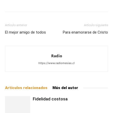
Facebook
X
WhatsApp
Email
Artículo anterior
Artículo siguiente
El mejor amigo de todos
Para enamorarse de Cristo
Radio
https://www.radiomesias.cl
Artículos relacionados
Más del autor
Fidelidad costosa