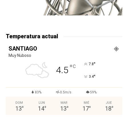
Temperatura actual
SANTIAGO
Muy Nuboso
°
7.8
°
C
4.5
°
3.4
83%
0.5m/s
59%
DOM
LUN
MAR
MIÉ
JUE
13
°
14
°
13
°
17
°
18
°