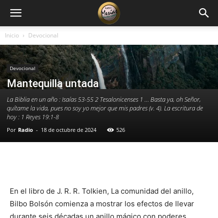
Inicio
Devocional
Devocional
Mantequilla untada
La Biblia en un año : Isaías 53-55 2 Tesalonicenses 1 … Basta ya, oh Señor,
quítame la vida, pues no soy yo mejor que mis padres (v. 4). La escritura de
hoy : 1 Reyes 19:1-8
Por
Radio
-
18 de octubre de 2024
526
Facebook
X
WhatsApp
Email
En el libro de J. R. R. Tolkien, La comunidad del anillo,
Bilbo Bolsón comienza a mostrar los efectos de llevar
durante seis décadas un anillo mágico con poderes