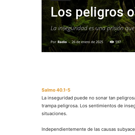
Los peligros o
La inseguridad es una prisión que 
Por
Radio
-
26 de enero de 2025
597
Facebook
X
WhatsAp
Salmo 40.1-5
La inseguridad puede no sonar tan peligrosa
trampa peligrosa. Los sentimientos de inse
situaciones.
Independientemente de las causas subyacen