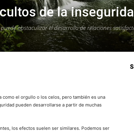
cultos de la insegurid
puede obstaculizar el desarrollo de relaciones satisfact
S
p
Email
Impresión
Copy URL
 como el orgullo o los celos, pero también es una
guridad pueden desarrollarse a partir de muchas
tes, los efectos suelen ser similares. Podemos ser