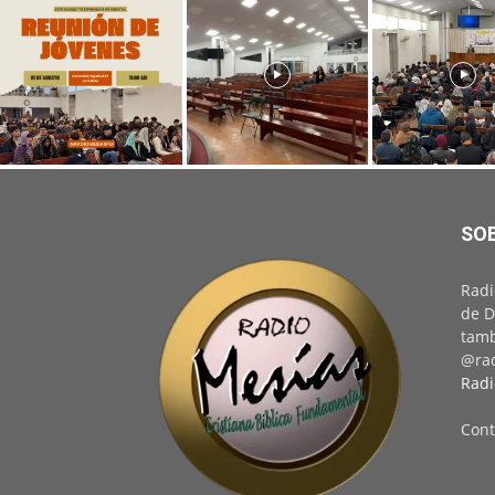
SO
Radi
de D
tamb
@rad
Radi
Cont