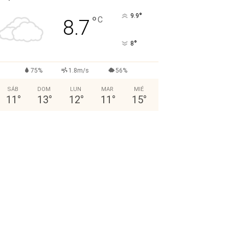
°
9.9
°
C
8.7
°
8
75%
1.8m/s
56%
SÁB
DOM
LUN
MAR
MIÉ
11
°
13
°
12
°
11
°
15
°