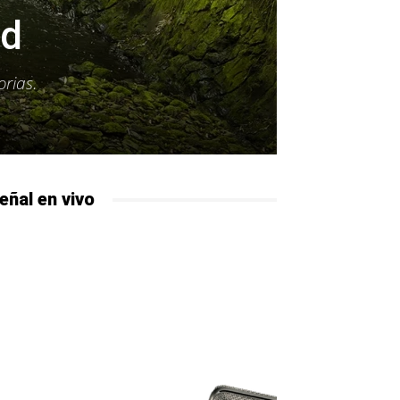
ad
orias.
eñal en vivo