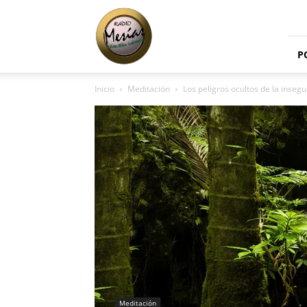
Radio
Mesías
P
Inicio
Meditación
Los peligros ocultos de la inseg
Meditación