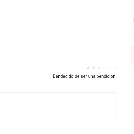
p
Email
Impresión
Copy URL
Artículo siguiente
Bendecido de ser una bendición