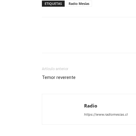
ETIQUETAS
Radio Mesías
Facebook
X
WhatsAp
Artículo anterior
Temor reverente
Radio
https://www.radiomesias.cl