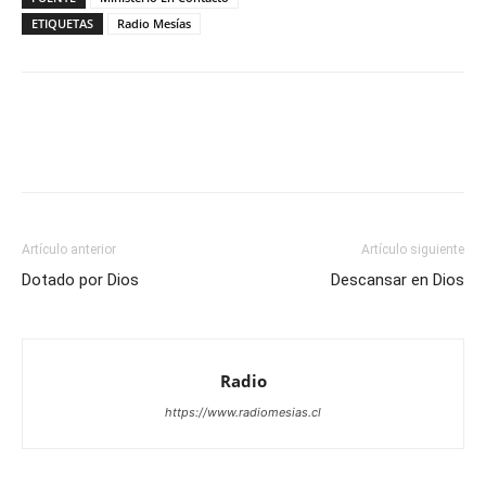
ETIQUETAS
Radio Mesías
Facebook
X
WhatsApp
Email
Artículo anterior
Artículo siguiente
Dotado por Dios
Descansar en Dios
Radio
https://www.radiomesias.cl