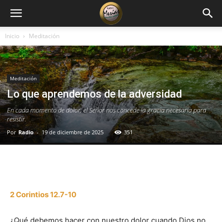
Inicio
Meditación
Meditación
Lo que aprendemos de la adversidad
En cada momento de dolor, el Señor nos concede la gracia necesaria para
resistir.
Por
Radio
-
19 de diciembre de 2025
351
Facebook
X
WhatsApp
Email
2 Corintios 12.7-10
¿Qué debemos hacer con nuestro dolor cuando Dios no