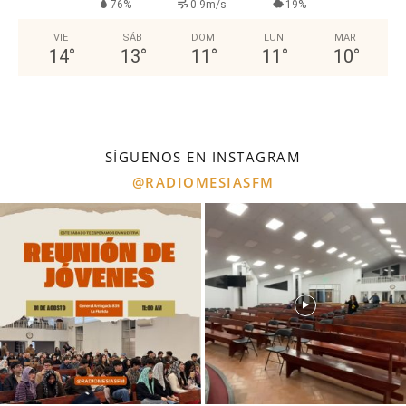
76%
0.9m/s
19%
VIE
SÁB
DOM
LUN
MAR
14
°
13
°
11
°
11
°
10
°
SÍGUENOS EN INSTAGRAM
@RADIOMESIASFM