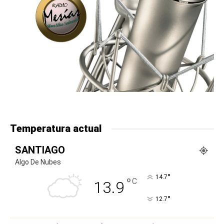
Temperatura actual
SANTIAGO
Algo De Nubes
°
14.7
°
C
13.9
°
12.7