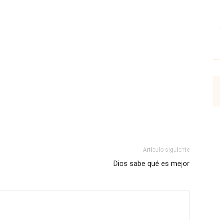
p
Email
Impresión
Copy URL
Artículo siguiente
Dios sabe qué es mejor