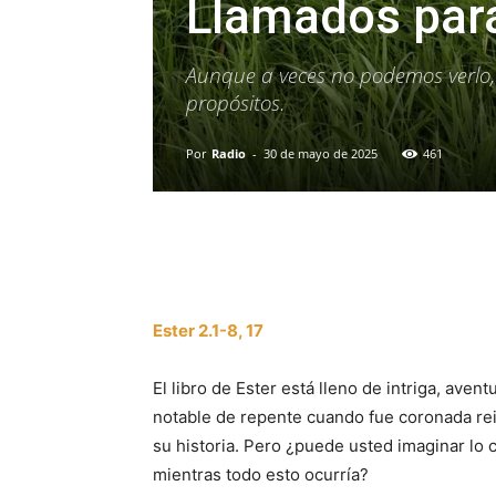
Llamados para
Aunque a veces no podemos verlo,
propósitos.
Por
Radio
-
30 de mayo de 2025
461
Facebook
X
WhatsAp
Ester 2.1-8, 17
El libro de Ester está lleno de intriga, aven
notable de repente cuando fue coronada re
su historia. Pero ¿puede usted imaginar lo 
mientras todo esto ocurría?