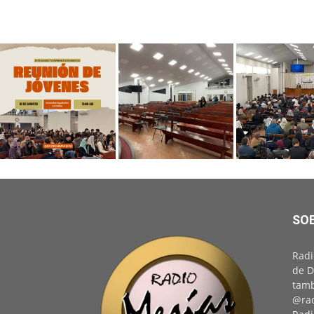
SO
Radi
de D
tamb
@rad