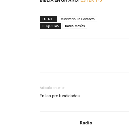
BIBLIA EN UN AÑO:
ESTER 1-5
FUENTE
Ministerio En Contacto
ETIQUETAS
Radio Mesías
Facebook
X
WhatsAp
Artículo anterior
En las profundidades
Radio