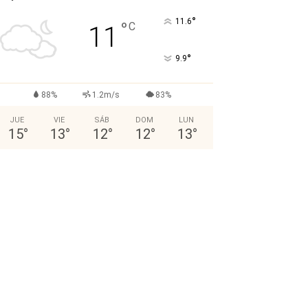
°
11.6
°
C
11
°
9.9
88%
1.2m/s
83%
JUE
VIE
SÁB
DOM
LUN
15
°
13
°
12
°
12
°
13
°