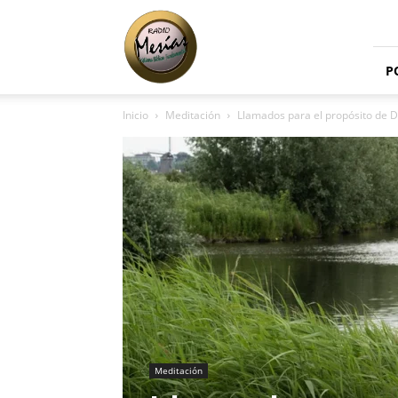
Radio
Mesías
P
Inicio
Meditación
Llamados para el propósito de D
Meditación