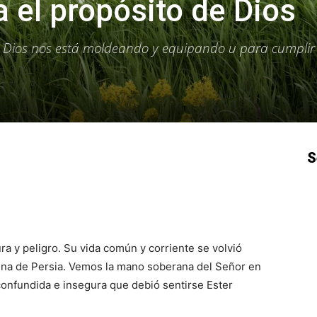
 el propósito de Dios
 Dios nos está moldeando y equipando u para cumplir
S
p
Email
Impresión
Copy URL
tura y peligro. Su vida común y corriente se volvió
ina de Persia. Vemos la mano soberana del Señor en
confundida e insegura que debió sentirse Ester