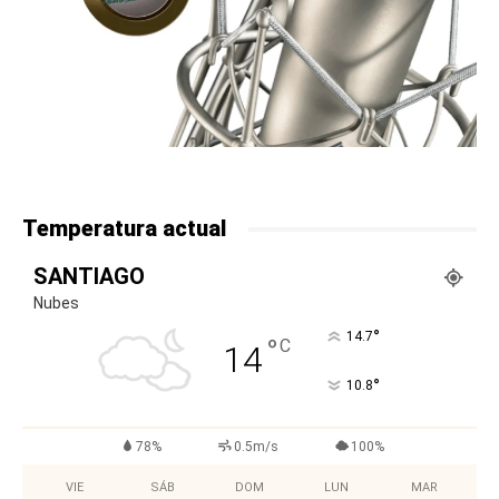
Temperatura actual
SANTIAGO
Nubes
°
14.7
°
C
14
°
10.8
78%
0.5m/s
100%
VIE
SÁB
DOM
LUN
MAR