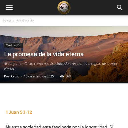
Inicio
Meditación
Meditación
La promesa de la vida eterna
Al confiar en Cristo como nuestro Salvador, recibimos el regalo de la vida
eterna.
Por
Radio
-
18 de enero de 2025
568
Facebook
X
WhatsApp
Email
1 Juan 5.1-12
Nuestra sociedad está fascinada por la longevidad. Si