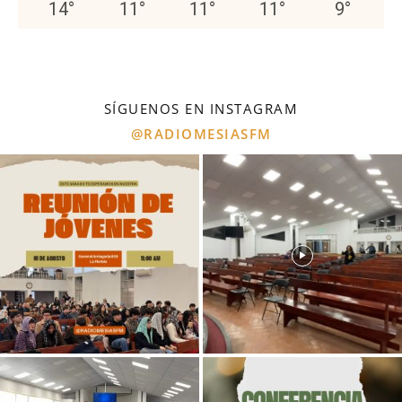
14
°
11
°
11
°
11
°
9
°
SÍGUENOS EN INSTAGRAM
@RADIOMESIASFM