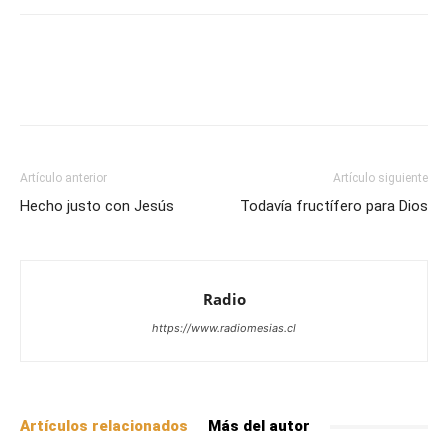
Facebook
X
WhatsApp
Email
Artículo anterior
Artículo siguiente
Hecho justo con Jesús
Todavía fructífero para Dios
Radio
https://www.radiomesias.cl
Artículos relacionados
Más del autor