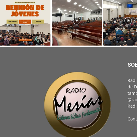
SO
Radi
de D
tamb
@rad
Radi
Cont