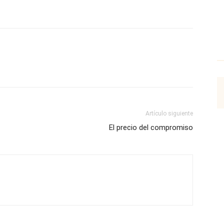
p
Email
Impresión
Copy URL
Artículo siguiente
El precio del compromiso