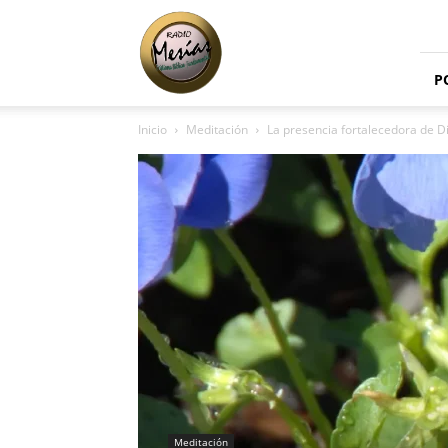
Radio
Mesías
P
Inicio
Meditación
La presencia fortalecedora de D
Meditación