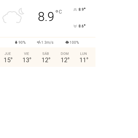
°
8.9
°
C
8.9
°
8.6
90%
1.3m/s
100%
JUE
VIE
SÁB
DOM
LUN
15
°
13
°
12
°
12
°
11
°