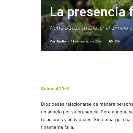
La presencia 
Nada puede satisfacer el anhelo q
Por
Radio
-
11 de marzo de 2026
156
Facebook
X
WhatsAp
Salmo 42.1-5
Dios desea relacionarse de manera persona
un anhelo por su presencia. Pero aunque so
relaciones y actividades. Sin embargo, cual
finalmente falla.