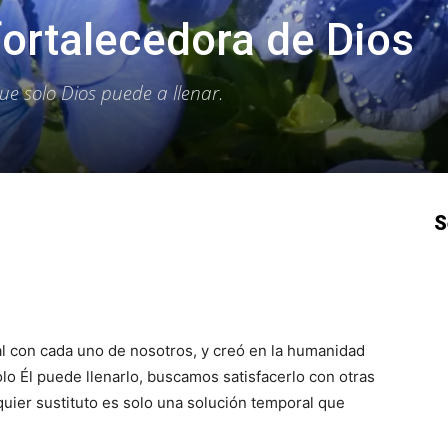
fortalecedora de Dios
ue solo Dios puede a llenar.
S
p
Email
Impresión
Copy URL
l con cada uno de nosotros, y creó en la humanidad
lo Él puede llenarlo, buscamos satisfacerlo con otras
quier sustituto es solo una solución temporal que