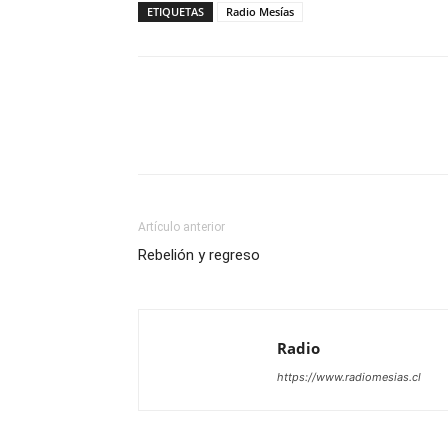
ETIQUETAS
Radio Mesías
Facebook
X
WhatsAp
Artículo anterior
Rebelión y regreso
Radio
https://www.radiomesias.cl