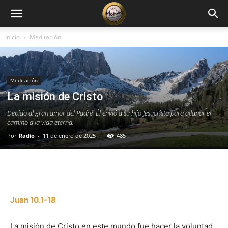
Inicio
Meditación
Meditación
La misión de Cristo
Debido al gran amor del Padre, Él envió a su hijo Jesucristo para allanar el
camino a la vida eterna.
Por
Radio
-
11 de enero de 2025
485
Facebook
X
WhatsApp
Email
Juan 10.1-18
La misión de Cristo en este mundo fue hacer la voluntad