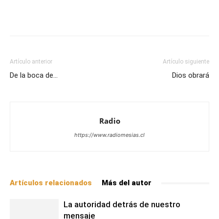
Facebook
X
WhatsApp
Email
Artículo anterior
Artículo siguiente
De la boca de…
Dios obrará
Radio
https://www.radiomesias.cl
Artículos relacionados
Más del autor
La autoridad detrás de nuestro
mensaje