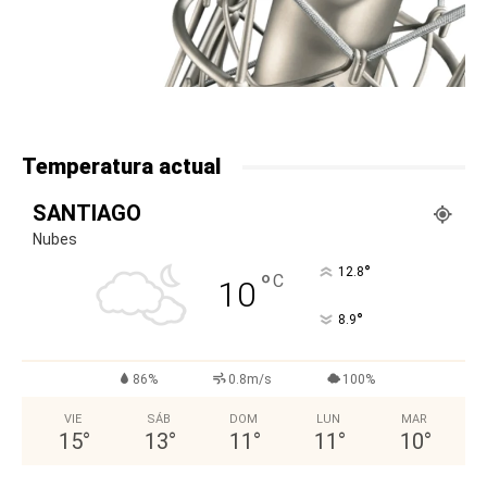
Temperatura actual
SANTIAGO
Nubes
°
12.8
°
C
10
°
8.9
86%
0.8m/s
100%
VIE
SÁB
DOM
LUN
MAR
15
°
13
°
11
°
11
°
10
°