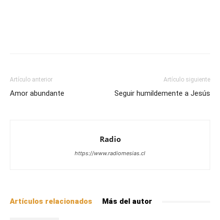
Facebook
X
WhatsApp
Email
Artículo anterior
Artículo siguiente
Amor abundante
Seguir humildemente a Jesús
Radio
https://www.radiomesias.cl
Artículos relacionados
Más del autor