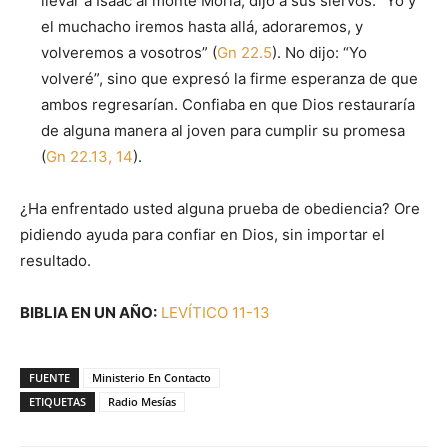
llevar a Isaac al monte Moria, dijo a sus siervos: “Yo y
el muchacho iremos hasta allá, adoraremos, y
volveremos a vosotros” (
Gn 22.5
). No dijo: “Yo
volveré”, sino que expresó la firme esperanza de que
ambos regresarían. Confiaba en que Dios restauraría
de alguna manera al joven para cumplir su promesa
(
Gn 22.13, 14
).
¿Ha enfrentado usted alguna prueba de obediencia? Ore
pidiendo ayuda para confiar en Dios, sin importar el
resultado.
BIBLIA EN UN AÑO:
LEVÍTICO 11-13
FUENTE
Ministerio En Contacto
ETIQUETAS
Radio Mesías