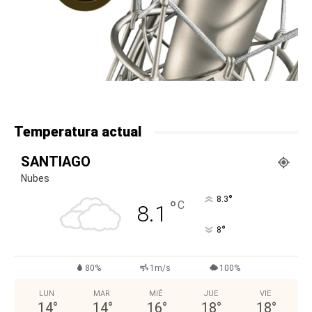
Temperatura actual
SANTIAGO
Nubes
°
8.3
°
C
8.1
°
8
80%
1m/s
100%
LUN
MAR
MIÉ
JUE
VIE
14
°
14
°
16
°
18
°
18
°