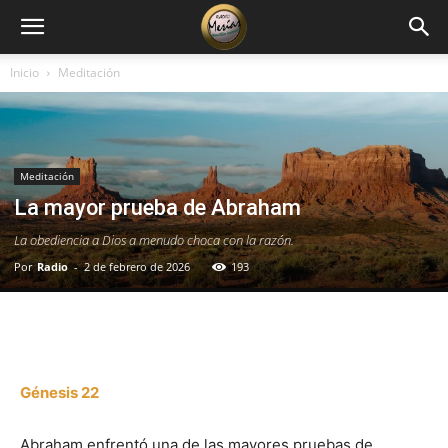
Inicio
Meditación
Meditación
La mayor prueba de Abraham
La obediencia a Dios a menudo choca con la razón.
Por
Radio
-
2 de febrero de 2026
193
Facebook
X
WhatsApp
Email
Génesis 22
Abraham enfrentó una de las mayores pruebas de