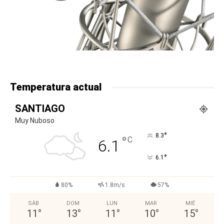
Temperatura actual
SANTIAGO
Muy Nuboso
°
8.3
°
C
6.1
°
6.1
80%
1.8m/s
57%
SÁB
DOM
LUN
MAR
MIÉ
11
°
13
°
11
°
10
°
15
°