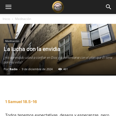
Inicio
Meditación
Meditación
La lucha con la envidia
¿Ha aprendido usted a confiar en Dios y a contentarse con el plan que Él tiene
para su vida?
Por
Radio
-
9 de diciembre de 2024
461
Facebook
X
WhatsApp
Email
1 Samuel 18.5-16
Todos tenemos expectativas, deseos y esperanzas, pero