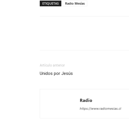
ETIQUETAS
Radio Mesías
Facebook
X
WhatsAp
Artículo anterior
Unidos por Jesús
Radio
https://www.radiomesias.cl