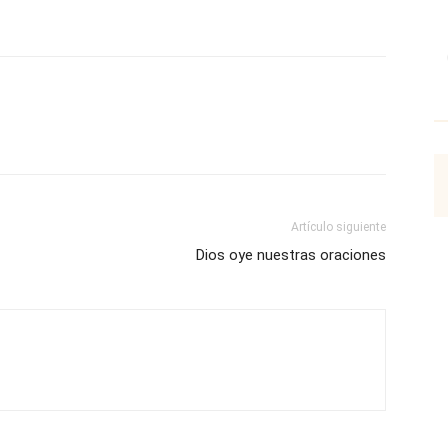
p
Email
Impresión
Copy URL
Artículo siguiente
Dios oye nuestras oraciones