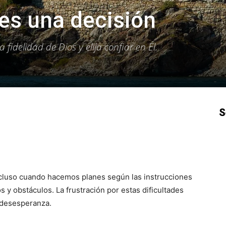
es una decisión
fidelidad de Dios y elija confiar en Él.
S
p
Email
Impresión
Copy URL
cluso cuando hacemos planes según las instrucciones
y obstáculos. La frustración por estas dificultades
a desesperanza.