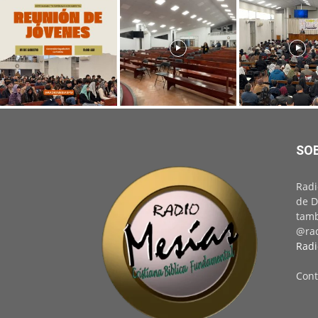
SO
Radi
de D
tamb
@rad
Radi
Cont