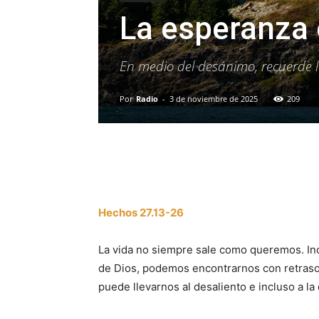
La esperanza 
En medio del desánimo, recuerde la 
Por
Radio
-
3 de noviembre de 2025
209
Facebook
X
WhatsAp
Hechos 27.13-26
La vida no siempre sale como queremos. In
de Dios, podemos encontrarnos con retrasos 
puede llevarnos al desaliento e incluso a l