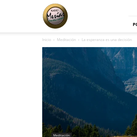
Radio
Mesías
P
Inicio
Meditación
La esperanza es una decisión
Meditación