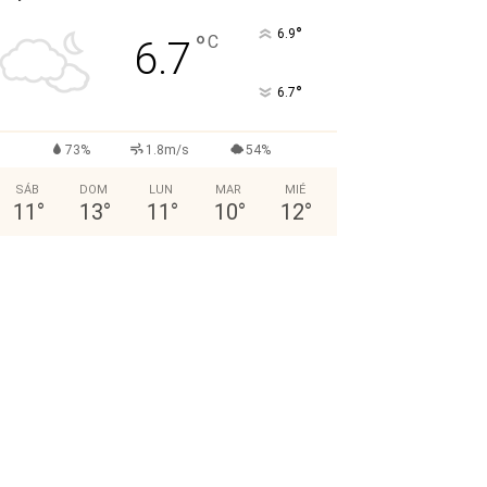
°
6.9
°
C
6.7
°
6.7
73%
1.8m/s
54%
SÁB
DOM
LUN
MAR
MIÉ
11
°
13
°
11
°
10
°
12
°