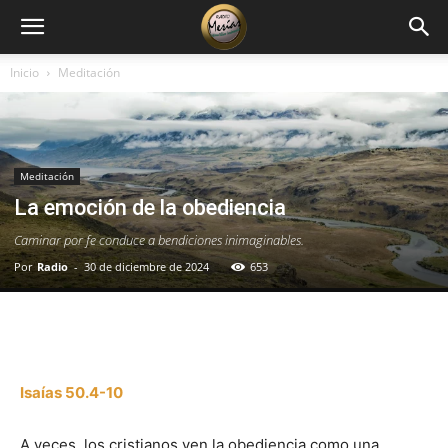
Inicio
Meditación
Meditación
La emoción de la obediencia
Caminar por fe conduce a bendiciones inimaginables.
Por
Radio
-
30 de diciembre de 2024
653
Facebook
X
WhatsApp
Email
Isaías 50.4-10
A veces, los cristianos ven la obediencia como una