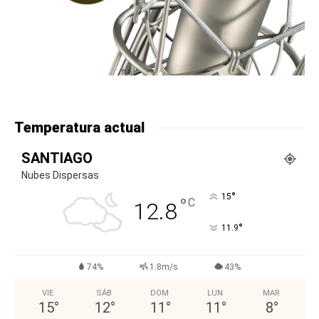
Temperatura actual
SANTIAGO
Nubes Dispersas
°
15
°
C
12.8
°
11.9
74%
1.8m/s
43%
VIE
SÁB
DOM
LUN
MAR
15
°
12
°
11
°
11
°
8
°