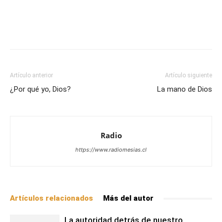
Facebook
X
WhatsApp
Email
Artículo anterior
Artículo siguiente
¿Por qué yo, Dios?
La mano de Dios
Radio
https://www.radiomesias.cl
Artículos relacionados
Más del autor
La autoridad detrás de nuestro