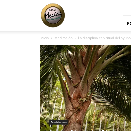
Radio
Mesías
P
Inicio
Meditación
La disciplina espiritual del ayuno
Meditación