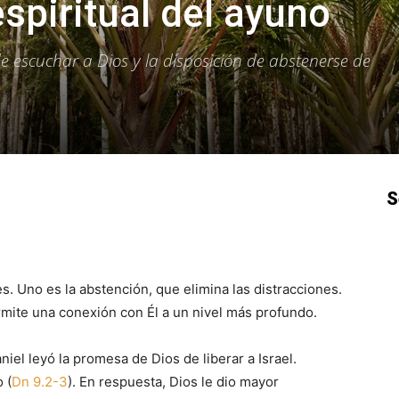
espiritual del ayuno
e escuchar a Dios y la disposición de abstenerse de
S
p
Email
Impresión
Copy URL
. Uno es la abstención, que elimina las distracciones.
permite una conexión con Él a un nivel más profundo.
niel leyó la promesa de Dios de liberar a Israel.
 (
Dn 9.2-3
). En respuesta, Dios le dio mayor