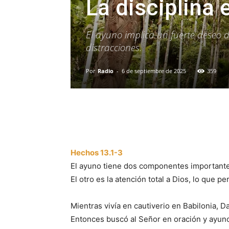
La disciplina 
El ayuno implica un fuerte deseo d
distracciones.
Por
Radio
-
6 de septiembre de 2025
359
Facebook
X
WhatsAp
Hechos 13.1-3
El ayuno tiene dos componentes importantes
El otro es la atención total a Dios, lo que 
Mientras vivía en cautiverio en Babilonia, Da
Entonces buscó al Señor en oración y ayuno