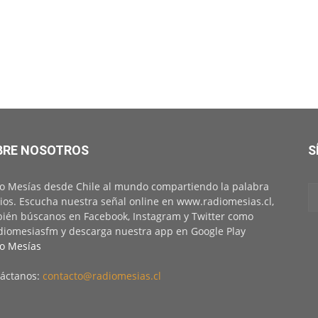
BRE NOSOTROS
S
o Mesías desde Chile al mundo compartiendo la palabra
ios. Escucha nuestra señal online en www.radiomesias.cl,
ién búscanos en Facebook, Instagram y Twitter como
iomesiasfm y descarga nuestra app en Google Play
o Mesías
áctanos:
contacto@radiomesias.cl