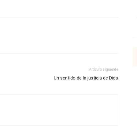
p
Email
Impresión
Copy URL
Artículo siguiente
Un sentido de la justicia de Dios