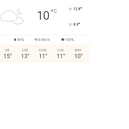
°
12.8
°
C
10
°
8.9
86%
0.8m/s
100%
VIE
SÁB
DOM
LUN
MAR
15
°
13
°
11
°
11
°
10
°