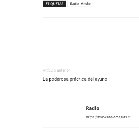
ETIQUETAS
Radio Mesías
Facebook
X
WhatsAp
Artículo anterior
La poderosa práctica del ayuno
Radio
https://www.radiomesias.cl