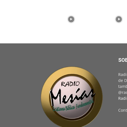
SO
Radi
de D
tamb
@rad
Radi
Cont