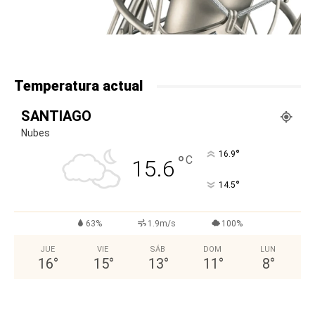
Temperatura actual
SANTIAGO
Nubes
°
16.9
°
C
15.6
°
14.5
63%
1.9m/s
100%
JUE
VIE
SÁB
DOM
LUN
16
°
15
°
13
°
11
°
8
°