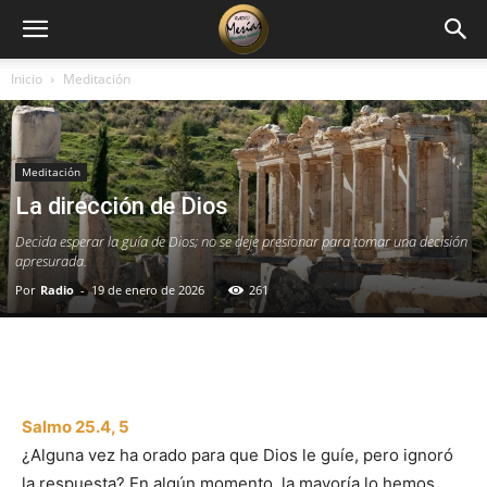
Inicio
Meditación
Meditación
La dirección de Dios
Decida esperar la guía de Dios; no se deje presionar para tomar una decisión
apresurada.
Por
Radio
-
19 de enero de 2026
261
Facebook
X
WhatsApp
Email
Salmo 25.4, 5
¿Alguna vez ha orado para que Dios le guíe, pero ignoró
la respuesta? En algún momento, la mayoría lo hemos