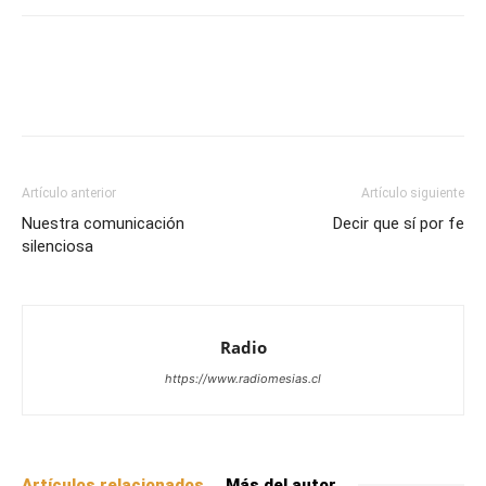
Facebook
X
WhatsApp
Email
Artículo anterior
Artículo siguiente
Nuestra comunicación
Decir que sí por fe
silenciosa
Radio
https://www.radiomesias.cl
Artículos relacionados
Más del autor