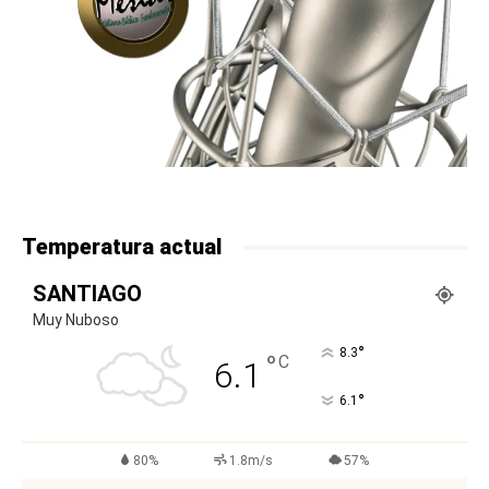
Temperatura actual
SANTIAGO
Muy Nuboso
°
8.3
°
C
6.1
°
6.1
80%
1.8m/s
57%