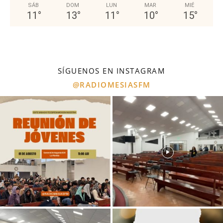
SÁB
DOM
LUN
MAR
MIÉ
11
°
13
°
11
°
10
°
15
°
SÍGUENOS EN INSTAGRAM
@RADIOMESIASFM