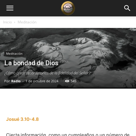
Inicio
Meditación
Meditación
La bondad de Dios
¿Cómo crear recordatorios de la fidelidad del Señor?
Por
Radio
-
1 de octubre de 2024
545
Facebook
X
WhatsApp
Email
Josué 3.10-4.8
Cierta información, como un cumpleaños o un número de